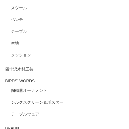
たいショップさんです。
スツール
ベンチ
この度はペンシルオンラインショップをご利用
いただき、誠にありがとうございます。 また、
テーブル
レビューをご投稿いただき、重ねてお礼申し上
げます。 深さや大きさ、使い心地を気に入って
生地
いただけたようで大変嬉しく思います。 毎食時
にご愛用いただいているとのこと、とても光栄
クッション
です。 温かいお言葉をいただき、ありがとうご
ざいます。 またのご利用を心よりお待ちしてお
ります。
四十沢木材工芸
BIRDS' WORDS
陶磁器オーナメント
出西窯 カップ＆ソーサー 呉須
2026/04/24
シルクスクリーン＆ポスター
テーブルウェア
ありがとうございました。 出西窯のカップ&ソーサーを探し
ていたので、購入出来て良かったです♪
BRAUN