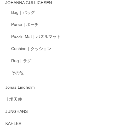
JOHANNA GULLICHSEN
ます。気に入って頂けたようで嬉しく思いま
す。今後ともどうぞよろしくお願いいたしま
Bag｜バッグ
す。
Purse｜ポーチ
Puzzle Mat｜パズルマット
柴田慶信商店 大館曲げわっぱ 白木小判弁当箱（大）
Cushion｜クッション
2025/04/16
Rug｜ラグ
入金翌日にすぐ届きました！ 梱包も丁寧にして頂きメッセー
その他
ジもありがとうございました。 初めてのわっぱ弁当箱で大切
な物を開けるようにドキドキしながら開封しました。綺麗な
わっぱで感激です！ これから大切に使って風合いが変わるの
Jonas Lindholm
も楽しんで行きたいと思います。
十場天伸
この度はペンシルオンラインショップでのご購
JUNGHANS
入、そしてレビューまで誠にありがとうござい
ます。柴田慶信商店さんの曲げわっぱは、日々
KAHLER
の暮らしを豊かにするお品だと私たちも思って