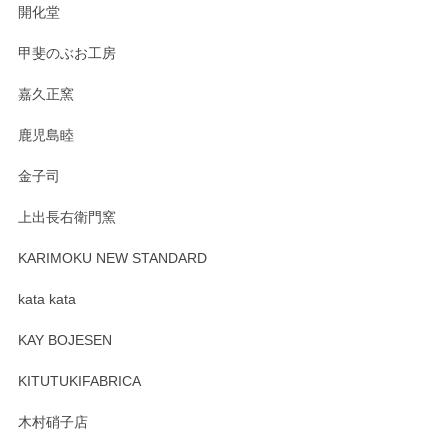
おります。お手入れ方法がいろいろとございま
開化堂
すが、風合いとともにお楽しみ頂けますと幸い
です。今後ともどうぞよろしくお願いいたしま
甲斐のぶお工房
す。
嘉久正窯
鹿児島睦
Sghr（スガハラ） Mini Vase（ミニベース） 一輪挿し 三角錐 クリアー
金子司
2025/04/07
上出長右衛門窯
プレゼント用に購入したので、まだ中は見れていないのです
が、 しっかり梱包されていたので割れてはないと思います。
KARIMOKU NEW STANDARD
kata kata
この度はペンシルオンラインショップをご利用
頂き誠にありがとうございます。 そしてレビュ
KAY BOJESEN
ーも大変嬉しく思います。 今後ともどうぞよろ
しくお願いいたします。
KITUTUKIFABRICA
木村硝子店