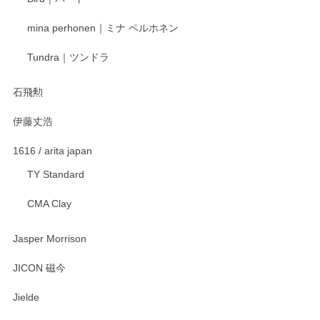
mina perhonen｜ミナ ペルホネン
宮島工芸製作所 返しヘラ 小
Tundra｜ツンドラ
2025/12/21
石飛勲
伊藤丈浩
渡邉陽子 マグカップ
2025/11/23
1616 / arita japan
TY Standard
CMA Clay
渡邉陽子 マーメイドタマネギガール 飾蓋付花入
2025/08/20
Jasper Morrison
とても可愛らしい。
JICON 磁今
Jielde
この度はペンシルオンラインショップでのご購
入、そしてレビューまで誠にありがとうござい