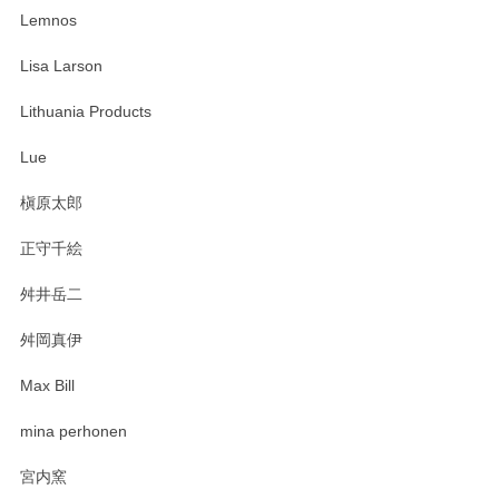
たm(_)m
Lemnos
Lisa Larson
この度は当店をご利用頂き誠にありがとうござ
います。無事に届いたようで安心いたしまし
Lithuania Products
た。ひとつひとつ個性がある素敵な湯呑ですよ
ね。気に入って頂けてうれしいです。マグカッ
Lue
プと花器のレビューもありがとうございます。
今後ともよろしくお願いいたします。
槇原太郎
正守千絵
舛井岳二
柴田慶信商店 大館曲げわっぱ 白木小判弁当箱（大）
2025/03/30
舛岡真伊
Max Bill
zen to カレー皿 plate245 ホワイト
mina perhonen
2025/03/19
宮内窯