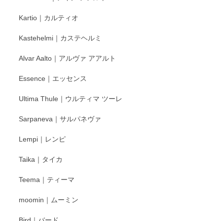
レビューをありがとうございます。 そしてお喜
Kartio｜カルティオ
び頂き嬉しいです。 徳永遊心窯の器はこれから
もいろいろと入荷の予定です。 ペンシルインス
Kastehelmi｜カステヘルミ
タグラムにて入荷状況のご確認をして頂けます
と幸いです。 今後ともよろしくお願いいたしま
Alvar Aalto｜アルヴァ アアルト
す。
Essence｜エッセンス
Ultima Thule｜ウルティマ ツーレ
徳永遊心 色絵花繋ぎ 飯碗
2025/12/24
Sarpaneva｜サルパネヴァ
Lempi｜レンピ
丁寧に対応していただきました。ありがとうございます◎
Taika｜タイカ
この度はペンシルオンラインショップをご利用
Teema｜ティーマ
頂き誠にありがとうございました。 そしてご丁
寧なレビューをありがとうございます。これか
moomin｜ムーミン
らもより良いご対応ができるよう努めてまいり
ます。またのご利用をお待ちしております。
Bird｜バード