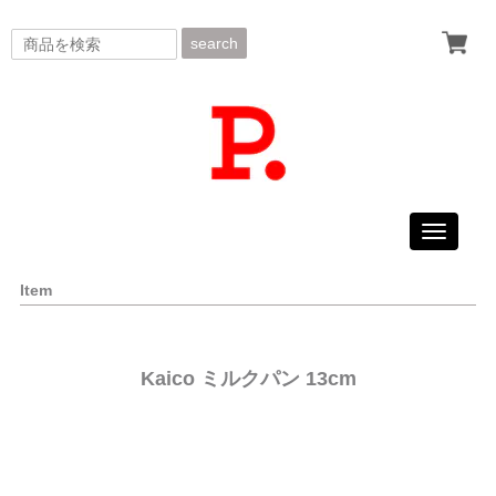
search
Toggle
navigati
Item
Kaico ミルクパン 13cm