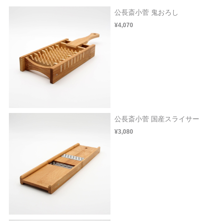
公長斎小菅 鬼おろし
¥4,070
公長斎小菅 国産スライサー
¥3,080