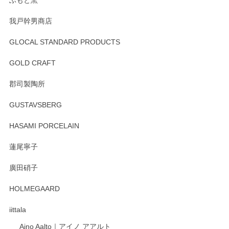
我戸幹男商店
GLOCAL STANDARD PRODUCTS
徳永遊心 みかんづくし 飯碗
2025/12/31
GOLD CRAFT
郡司製陶所
徳永遊心 みかんづくし マグカップ
GUSTAVSBERG
2025/12/31
HASAMI PORCELAIN
蓮尾寧子
徳永遊心 みかんづくし 口巻皿6寸
廣田硝子
2025/12/31
HOLMEGAARD
徳永遊心さんの作品が好きなので、購入できうれしいです。
これからも楽しみにしています。
iittala
Aino Aalto｜アイノ アアルト