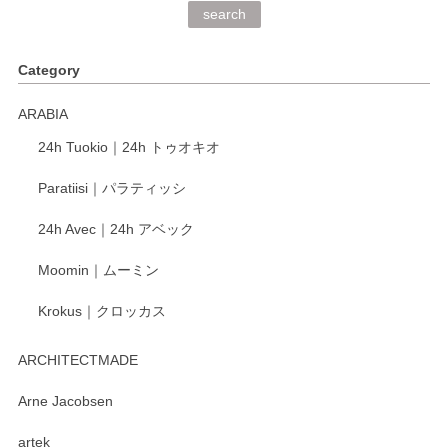
深さや大きさがとてもちょうど良く、手に馴染み、洗いやす
search
く、他の柄も何枚かこちらで買い、毎食時に使用していま
す。ショップの方が大変丁寧で、1枚不良がありましたが快
Category
く交換して下さいました。
ARABIA
この度もレビューをご投稿いただき、誠にあり
24h Tuokio｜24h トゥオキオ
がとうございます。 同じシリーズの器を揃えて
ご愛用いただいているとのこと、大変嬉しく思
Paratiisi｜パラティッシ
います。 温かいお言葉をいただき、ありがとう
ございました。 今後ともどうぞよろしくお願い
24h Avec｜24h アベック
いたします。
Moomin｜ムーミン
Krokus｜クロッカス
kata kata（カタカタ） 印判手小皿 たんぽぽ
2026/06/15
ARCHITECTMADE
深さや大きさがとてもちょうど良く、手に馴染み、洗いやす
Arne Jacobsen
く、他の柄も何枚かこちらで買い、毎食時に使用していま
artek
す。ショップの方が大変親切、丁寧で、また利用させて頂き