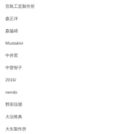
ステキなカレー皿早速使わせていただきました。 色々お手数
宮島工芸製作所
おかけしました。 ありがとうございます。
森正洋
この度はペンシルオンラインショップをご利用
森脇靖
頂き、レビューもありがとうございます。カレ
ー皿を気に入って頂けたようで安心しました。
Mustakivi
気になられるものがありましたら、またお気軽
にお問い合わせください。今後ともよろしくお
中井窯
願いいたします。
中曽智子
2016/
PASS THE BATON（パス ザ バトン） x mina perhonen（ミナ ペルホネン） ディーププレート（咲いている花にただ笑ふ）ミントグリーン
2025/02/12
nendo
野田琺瑯
大治将典
PASS THE BATON（パス ザ バトン） x mina perhonen（ミナ ペルホネン） プレート（咲いている花にただ笑ふ）ミントグリーン
2025/02/12
大矢製作所