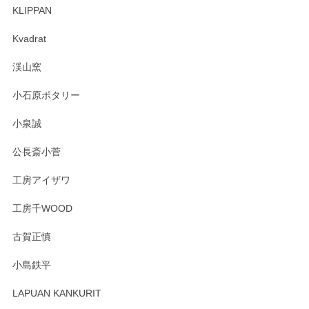
KLIPPAN
森脇靖 マグカップ 若苗釉
2025/04/07
Kvadrat
淡いグリーンのカラーがとても可愛いです❤️ ありがとうござ
渓山窯
いましたm(_)m
小石原ポタリー
この度はペンシルオンラインショップをご利用
小泉誠
いただき誠にありがとうございました。森脇さ
んの作品はほっこりいたしますね。今後ともど
公長斎小菅
うぞよろしくお願いいたします。
工房アイザワ
工房千WOOD
森脇靖 湯呑 若苗釉
古賀正慎
2025/04/07
小島鉄平
レビューが遅くなり申し訳ありません、 無事届いておりま
す。 素敵な湯呑みでとても気に入りました。 発送も早く、
LAPUAN KANKURIT
ありがとうございます。 メッセージもありがとうございまし