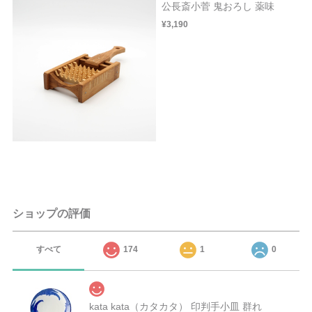
公長斎小菅 鬼おろし 薬味
¥3,190
ショップの評価
すべて
174
1
0
kata kata（カタカタ） 印判手小皿 群れ