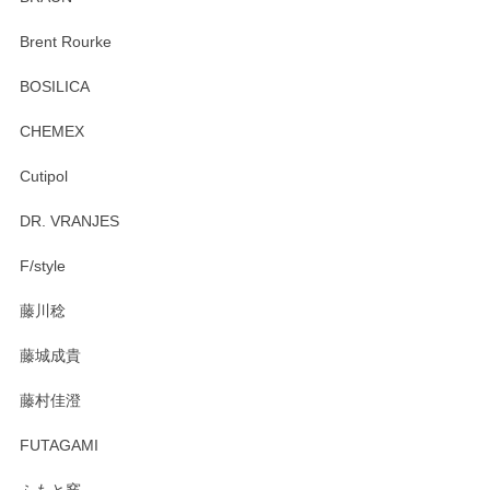
この度はペンシルオンラインショップをご利用
Brent Rourke
頂き誠にありがとうございます。 お探しのカッ
プ＆ソーサーをお届けでき嬉しく思います。 今
BOSILICA
後ともどうぞよろしくお願いいたします。
CHEMEX
Cutipol
Brent Rourke（ブレント ルーク） オーバルシェーカーボックス 4
DR. VRANJES
2026/01/15
F/style
注文から手元に届くまでとても早く、梱包もしっかりしてお
藤川稔
りました。お品もとても素敵でした。ありがとうございまし
た。
藤城成貴
この度はペンシルオンラインショップをご利用
藤村佳澄
頂き誠にありがとうございました。 そしてご丁
寧なレビューをありがとうございます。これか
FUTAGAMI
らもより良いご対応ができるよう努めてまいり
ます。またのご利用をお待ちしております。
ふもと窯