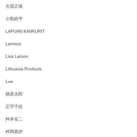
森脇靖 湯呑 若苗釉
古賀正慎
2025/04/07
小島鉄平
レビューが遅くなり申し訳ありません、 無事届いておりま
す。 素敵な湯呑みでとても気に入りました。 発送も早く、
LAPUAN KANKURIT
ありがとうございます。 メッセージもありがとうございまし
たm(_)m
Lemnos
Lisa Larson
この度は当店をご利用頂き誠にありがとうござ
います。無事に届いたようで安心いたしまし
Lithuania Products
た。ひとつひとつ個性がある素敵な湯呑ですよ
ね。気に入って頂けてうれしいです。マグカッ
Lue
プと花器のレビューもありがとうございます。
今後ともよろしくお願いいたします。
槇原太郎
正守千絵
舛井岳二
柴田慶信商店 大館曲げわっぱ 白木小判弁当箱（大）
2025/03/30
舛岡真伊