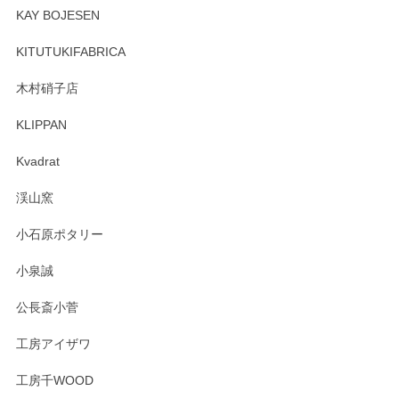
頂き誠にありがとうございます。 そしてレビュ
KAY BOJESEN
ーも大変嬉しく思います。 今後ともどうぞよろ
しくお願いいたします。
KITUTUKIFABRICA
木村硝子店
KLIPPAN
森脇靖 マグカップ 若苗釉
2025/04/07
Kvadrat
淡いグリーンのカラーがとても可愛いです❤️ ありがとうござ
渓山窯
いましたm(_)m
小石原ポタリー
この度はペンシルオンラインショップをご利用
小泉誠
いただき誠にありがとうございました。森脇さ
んの作品はほっこりいたしますね。今後ともど
公長斎小菅
うぞよろしくお願いいたします。
工房アイザワ
工房千WOOD