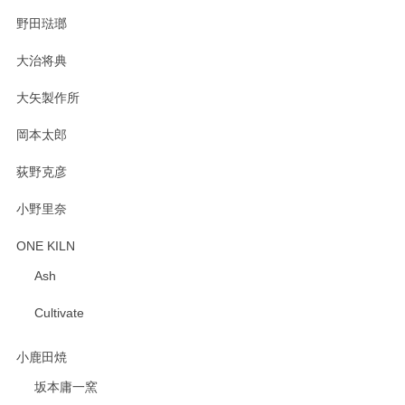
野田琺瑯
大治将典
PASS THE BATON（パス ザ バトン） x mina perhonen（ミナ ペルホネン） プレート（咲いている花にただ笑ふ）ミントグリーン
2025/02/12
大矢製作所
岡本太郎
荻野克彦
小野里奈
ONE KILN
Ash
Cultivate
小鹿田焼
坂本庸一窯