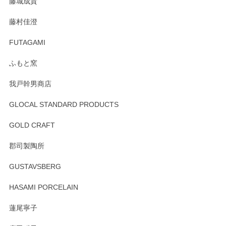
藤城成貴
この度はペンシルオンラインショップをご利用
藤村佳澄
頂き誠にありがとうございました。 そしてご丁
寧なレビューをありがとうございます。これか
FUTAGAMI
らもより良いご対応ができるよう努めてまいり
ます。またのご利用をお待ちしております。
ふもと窯
我戸幹男商店
GLOCAL STANDARD PRODUCTS
徳永遊心 みかんづくし 飯碗
2025/12/31
GOLD CRAFT
郡司製陶所
徳永遊心 みかんづくし マグカップ
GUSTAVSBERG
2025/12/31
HASAMI PORCELAIN
蓮尾寧子
徳永遊心 みかんづくし 口巻皿6寸