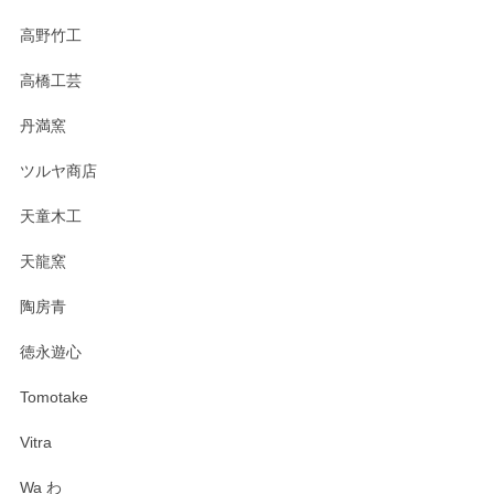
高野竹工
高橋工芸
丹満窯
ツルヤ商店
天童木工
天龍窯
陶房青
徳永遊心
Tomotake
Vitra
Wa わ