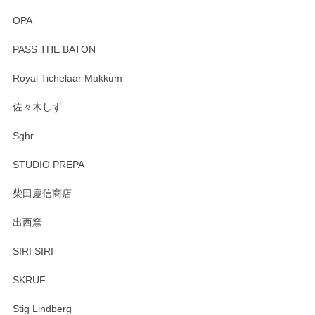
OPA
PASS THE BATON
Royal Tichelaar Makkum
佐々木しず
Sghr
STUDIO PREPA
柴田慶信商店
出西窯
SIRI SIRI
SKRUF
Stig Lindberg