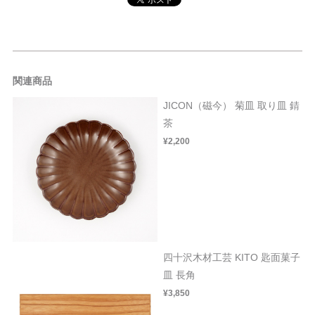
関連商品
JICON（磁今） 菊皿 取り皿 錆
茶
¥2,200
四十沢木材工芸 KITO 匙面菓子
皿 長角
¥3,850