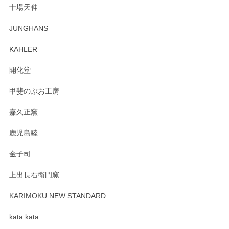
十場天伸
この度はペンシルオンラインショップでのご購
JUNGHANS
入、そしてレビューまで誠にありがとうござい
ます。柴田慶信商店さんの曲げわっぱは、日々
KAHLER
の暮らしを豊かにするお品だと私たちも思って
おります。お手入れ方法がいろいろとございま
開化堂
すが、風合いとともにお楽しみ頂けますと幸い
です。今後ともどうぞよろしくお願いいたしま
甲斐のぶお工房
す。
嘉久正窯
鹿児島睦
Sghr（スガハラ） Mini Vase（ミニベース） 一輪挿し 三角錐 クリアー
金子司
2025/04/07
上出長右衛門窯
プレゼント用に購入したので、まだ中は見れていないのです
が、 しっかり梱包されていたので割れてはないと思います。
KARIMOKU NEW STANDARD
kata kata
この度はペンシルオンラインショップをご利用