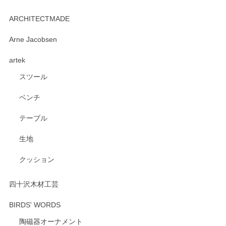
kata kata（カタカタ） 印判手小皿 たんぽぽ
2026/06/15
ARCHITECTMADE
深さや大きさがとてもちょうど良く、手に馴染み、洗いやす
Arne Jacobsen
く、他の柄も何枚かこちらで買い、毎食時に使用していま
artek
す。ショップの方が大変親切、丁寧で、また利用させて頂き
たいショップさんです。
スツール
ベンチ
この度はペンシルオンラインショップをご利用
いただき、誠にありがとうございます。 また、
テーブル
レビューをご投稿いただき、重ねてお礼申し上
げます。 深さや大きさ、使い心地を気に入って
生地
いただけたようで大変嬉しく思います。 毎食時
にご愛用いただいているとのこと、とても光栄
クッション
です。 温かいお言葉をいただき、ありがとうご
ざいます。 またのご利用を心よりお待ちしてお
ります。
四十沢木材工芸
BIRDS' WORDS
陶磁器オーナメント