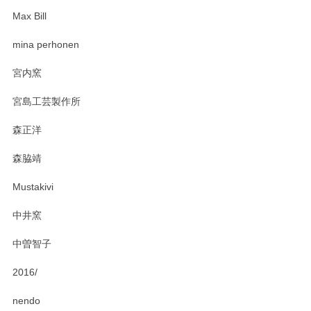
Max Bill
zen to カレー皿 plate245 ホワイト
mina perhonen
2025/03/19
宮内窯
ステキなカレー皿早速使わせていただきました。 色々お手数
宮島工芸製作所
おかけしました。 ありがとうございます。
森正洋
この度はペンシルオンラインショップをご利用
森脇靖
頂き、レビューもありがとうございます。カレ
ー皿を気に入って頂けたようで安心しました。
Mustakivi
気になられるものがありましたら、またお気軽
にお問い合わせください。今後ともよろしくお
中井窯
願いいたします。
中曽智子
2016/
PASS THE BATON（パス ザ バトン） x mina perhonen（ミナ ペルホネン） ディーププレート（咲いている花にただ笑ふ）ミントグリーン
2025/02/12
nendo