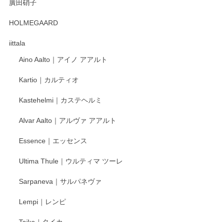
廣田硝子
2025/12/31
HOLMEGAARD
徳永遊心さんの作品が好きなので、購入できうれしいです。
これからも楽しみにしています。
iittala
Aino Aalto｜アイノ アアルト
レビューをありがとうございます。 そしてお喜
Kartio｜カルティオ
び頂き嬉しいです。 徳永遊心窯の器はこれから
もいろいろと入荷の予定です。 ペンシルインス
Kastehelmi｜カステヘルミ
タグラムにて入荷状況のご確認をして頂けます
と幸いです。 今後ともよろしくお願いいたしま
Alvar Aalto｜アルヴァ アアルト
す。
Essence｜エッセンス
Ultima Thule｜ウルティマ ツーレ
徳永遊心 色絵花繋ぎ 飯碗
2025/12/24
Sarpaneva｜サルパネヴァ
Lempi｜レンピ
丁寧に対応していただきました。ありがとうございます◎
Taika｜タイカ