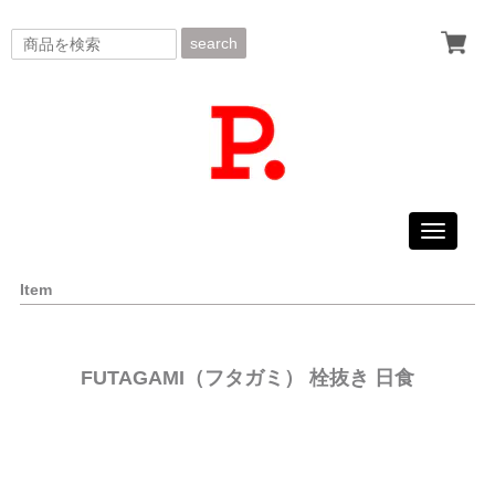
search
Toggle
navigati
Item
FUTAGAMI（フタガミ） 栓抜き 日食