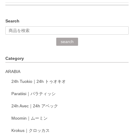
kata kata（カタカタ） 印判手小皿 ぶらさがり
Search
2026/06/15
深さや大きさがとてもちょうど良く、手に馴染み、洗いやす
search
く、他の柄も何枚かこちらで買い、毎食時に使用していま
す。ショップの方が大変丁寧で、1枚不良がありましたが快
Category
く交換して下さいました。
ARABIA
この度もレビューをご投稿いただき、誠にあり
24h Tuokio｜24h トゥオキオ
がとうございます。 同じシリーズの器を揃えて
ご愛用いただいているとのこと、大変嬉しく思
Paratiisi｜パラティッシ
います。 温かいお言葉をいただき、ありがとう
ございました。 今後ともどうぞよろしくお願い
24h Avec｜24h アベック
いたします。
Moomin｜ムーミン
Krokus｜クロッカス