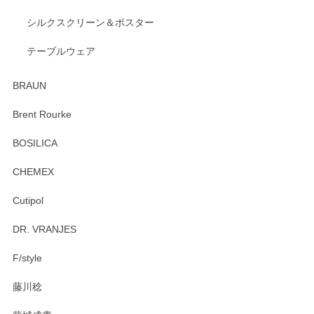
出西窯 カップ＆ソーサー 呉須
2026/04/24
シルクスクリーン＆ポスター
テーブルウェア
ありがとうございました。 出西窯のカップ&ソーサーを探し
ていたので、購入出来て良かったです♪
BRAUN
この度はペンシルオンラインショップをご利用
Brent Rourke
頂き誠にありがとうございます。 お探しのカッ
プ＆ソーサーをお届けでき嬉しく思います。 今
BOSILICA
後ともどうぞよろしくお願いいたします。
CHEMEX
Cutipol
Brent Rourke（ブレント ルーク） オーバルシェーカーボックス 4
DR. VRANJES
2026/01/15
F/style
注文から手元に届くまでとても早く、梱包もしっかりしてお
藤川稔
りました。お品もとても素敵でした。ありがとうございまし
た。