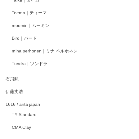
この度はペンシルオンラインショップをご利用
Teema｜ティーマ
頂き誠にありがとうございました。 そしてご丁
寧なレビューをありがとうございます。これか
moomin｜ムーミン
らもより良いご対応ができるよう努めてまいり
ます。またのご利用をお待ちしております。
Bird｜バード
mina perhonen｜ミナ ペルホネン
宮島工芸製作所 返しヘラ 小
Tundra｜ツンドラ
2025/12/21
石飛勲
伊藤丈浩
渡邉陽子 マグカップ
2025/11/23
1616 / arita japan
TY Standard
CMA Clay
渡邉陽子 マーメイドタマネギガール 飾蓋付花入
2025/08/20