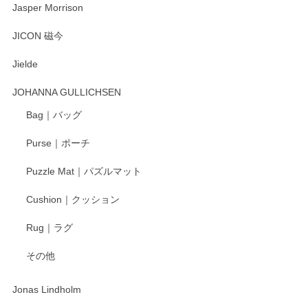
Jasper Morrison
とても可愛らしい。
JICON 磁今
Jielde
この度はペンシルオンラインショップでのご購
入、そしてレビューまで誠にありがとうござい
JOHANNA GULLICHSEN
ます。気に入って頂けたようで嬉しく思いま
す。今後ともどうぞよろしくお願いいたしま
Bag｜バッグ
す。
Purse｜ポーチ
Puzzle Mat｜パズルマット
柴田慶信商店 大館曲げわっぱ 白木小判弁当箱（大）
Cushion｜クッション
2025/04/16
Rug｜ラグ
入金翌日にすぐ届きました！ 梱包も丁寧にして頂きメッセー
その他
ジもありがとうございました。 初めてのわっぱ弁当箱で大切
な物を開けるようにドキドキしながら開封しました。綺麗な
わっぱで感激です！ これから大切に使って風合いが変わるの
Jonas Lindholm
も楽しんで行きたいと思います。