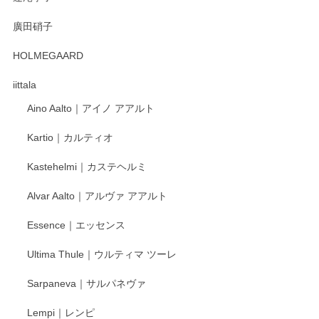
徳永遊心 みかんづくし 口巻皿6寸
廣田硝子
2025/12/31
HOLMEGAARD
徳永遊心さんの作品が好きなので、購入できうれしいです。
これからも楽しみにしています。
iittala
Aino Aalto｜アイノ アアルト
レビューをありがとうございます。 そしてお喜
Kartio｜カルティオ
び頂き嬉しいです。 徳永遊心窯の器はこれから
もいろいろと入荷の予定です。 ペンシルインス
Kastehelmi｜カステヘルミ
タグラムにて入荷状況のご確認をして頂けます
と幸いです。 今後ともよろしくお願いいたしま
Alvar Aalto｜アルヴァ アアルト
す。
Essence｜エッセンス
Ultima Thule｜ウルティマ ツーレ
徳永遊心 色絵花繋ぎ 飯碗
2025/12/24
Sarpaneva｜サルパネヴァ
Lempi｜レンピ
丁寧に対応していただきました。ありがとうございます◎