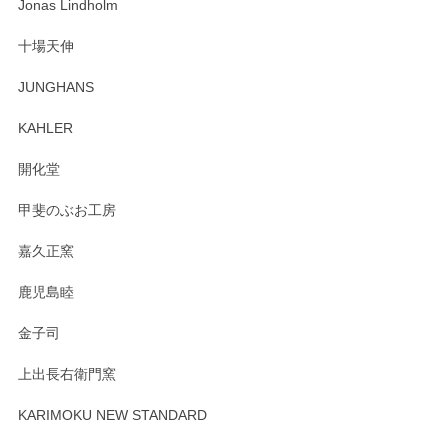
わっぱで感激です！ これから大切に使って風合いが変わるの
Jonas Lindholm
も楽しんで行きたいと思います。
十場天伸
この度はペンシルオンラインショップでのご購
JUNGHANS
入、そしてレビューまで誠にありがとうござい
ます。柴田慶信商店さんの曲げわっぱは、日々
KAHLER
の暮らしを豊かにするお品だと私たちも思って
おります。お手入れ方法がいろいろとございま
開化堂
すが、風合いとともにお楽しみ頂けますと幸い
です。今後ともどうぞよろしくお願いいたしま
甲斐のぶお工房
す。
嘉久正窯
鹿児島睦
Sghr（スガハラ） Mini Vase（ミニベース） 一輪挿し 三角錐 クリアー
金子司
2025/04/07
上出長右衛門窯
プレゼント用に購入したので、まだ中は見れていないのです
が、 しっかり梱包されていたので割れてはないと思います。
KARIMOKU NEW STANDARD