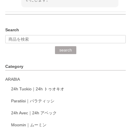
kata kata（カタカタ） 印判手小皿 ぶらさがり
Search
2026/06/15
深さや大きさがとてもちょうど良く、手に馴染み、洗いやす
search
く、他の柄も何枚かこちらで買い、毎食時に使用していま
す。ショップの方が大変丁寧で、1枚不良がありましたが快
Category
く交換して下さいました。
ARABIA
この度もレビューをご投稿いただき、誠にあり
24h Tuokio｜24h トゥオキオ
がとうございます。 同じシリーズの器を揃えて
ご愛用いただいているとのこと、大変嬉しく思
Paratiisi｜パラティッシ
います。 温かいお言葉をいただき、ありがとう
ございました。 今後ともどうぞよろしくお願い
24h Avec｜24h アベック
いたします。
Moomin｜ムーミン