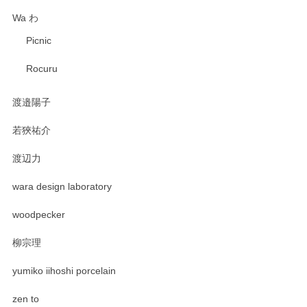
Wa わ
Picnic
Rocuru
渡邉陽子
若狹祐介
渡辺力
wara design laboratory
woodpecker
柳宗理
yumiko iihoshi porcelain
zen to