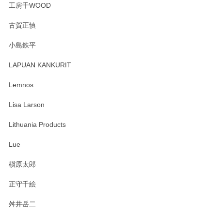
工房千WOOD
森脇靖 湯呑 若苗釉
古賀正慎
2025/04/07
小島鉄平
レビューが遅くなり申し訳ありません、 無事届いておりま
す。 素敵な湯呑みでとても気に入りました。 発送も早く、
LAPUAN KANKURIT
ありがとうございます。 メッセージもありがとうございまし
たm(_)m
Lemnos
Lisa Larson
この度は当店をご利用頂き誠にありがとうござ
います。無事に届いたようで安心いたしまし
Lithuania Products
た。ひとつひとつ個性がある素敵な湯呑ですよ
ね。気に入って頂けてうれしいです。マグカッ
Lue
プと花器のレビューもありがとうございます。
今後ともよろしくお願いいたします。
槇原太郎
正守千絵
舛井岳二
柴田慶信商店 大館曲げわっぱ 白木小判弁当箱（大）
2025/03/30