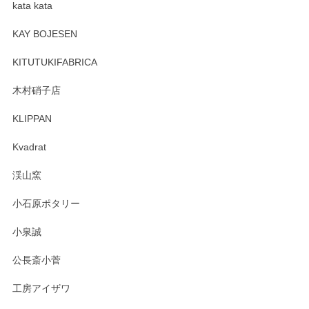
kata kata
この度はペンシルオンラインショップをご利用
頂き誠にありがとうございます。 そしてレビュ
KAY BOJESEN
ーも大変嬉しく思います。 今後ともどうぞよろ
しくお願いいたします。
KITUTUKIFABRICA
木村硝子店
KLIPPAN
森脇靖 マグカップ 若苗釉
2025/04/07
Kvadrat
淡いグリーンのカラーがとても可愛いです❤️ ありがとうござ
渓山窯
いましたm(_)m
小石原ポタリー
この度はペンシルオンラインショップをご利用
小泉誠
いただき誠にありがとうございました。森脇さ
んの作品はほっこりいたしますね。今後ともど
公長斎小菅
うぞよろしくお願いいたします。
工房アイザワ