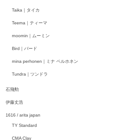
Taika｜タイカ
この度はペンシルオンラインショップをご利用
Teema｜ティーマ
頂き誠にありがとうございました。 そしてご丁
寧なレビューをありがとうございます。これか
moomin｜ムーミン
らもより良いご対応ができるよう努めてまいり
ます。またのご利用をお待ちしております。
Bird｜バード
mina perhonen｜ミナ ペルホネン
宮島工芸製作所 返しヘラ 小
Tundra｜ツンドラ
2025/12/21
石飛勲
伊藤丈浩
渡邉陽子 マグカップ
2025/11/23
1616 / arita japan
TY Standard
CMA Clay