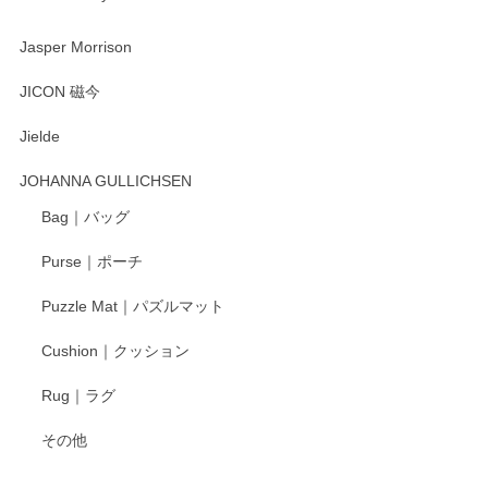
渡邉陽子 マーメイドタマネギガール 飾蓋付花入
2025/08/20
Jasper Morrison
とても可愛らしい。
JICON 磁今
Jielde
この度はペンシルオンラインショップでのご購
入、そしてレビューまで誠にありがとうござい
JOHANNA GULLICHSEN
ます。気に入って頂けたようで嬉しく思いま
す。今後ともどうぞよろしくお願いいたしま
Bag｜バッグ
す。
Purse｜ポーチ
Puzzle Mat｜パズルマット
柴田慶信商店 大館曲げわっぱ 白木小判弁当箱（大）
Cushion｜クッション
2025/04/16
Rug｜ラグ
入金翌日にすぐ届きました！ 梱包も丁寧にして頂きメッセー
その他
ジもありがとうございました。 初めてのわっぱ弁当箱で大切
な物を開けるようにドキドキしながら開封しました。綺麗な