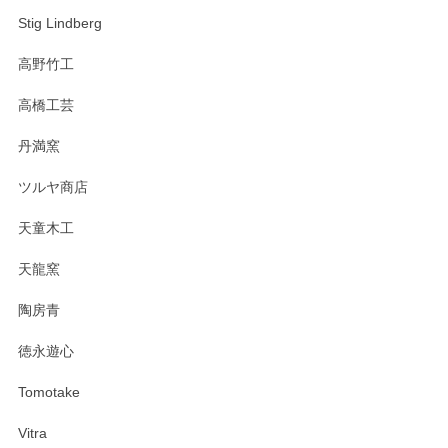
Stig Lindberg
高野竹工
高橋工芸
丹満窯
ツルヤ商店
天童木工
天龍窯
陶房青
徳永遊心
Tomotake
Vitra