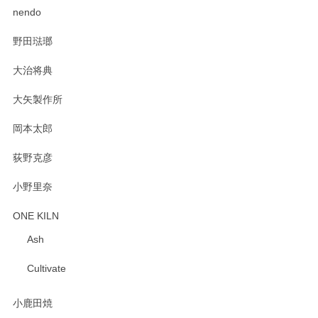
2025/02/12
nendo
野田琺瑯
大治将典
PASS THE BATON（パス ザ バトン） x mina perhonen（ミナ ペルホネン） プレート（咲いている花にただ笑ふ）ミントグリーン
2025/02/12
大矢製作所
岡本太郎
荻野克彦
小野里奈
ONE KILN
Ash
Cultivate
小鹿田焼