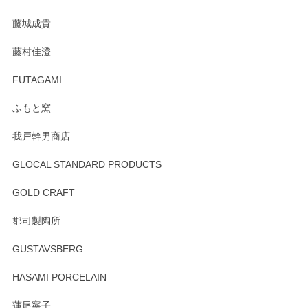
た。
藤城成貴
この度はペンシルオンラインショップをご利用
藤村佳澄
頂き誠にありがとうございました。 そしてご丁
寧なレビューをありがとうございます。これか
FUTAGAMI
らもより良いご対応ができるよう努めてまいり
ます。またのご利用をお待ちしております。
ふもと窯
我戸幹男商店
GLOCAL STANDARD PRODUCTS
徳永遊心 みかんづくし 飯碗
2025/12/31
GOLD CRAFT
郡司製陶所
徳永遊心 みかんづくし マグカップ
GUSTAVSBERG
2025/12/31
HASAMI PORCELAIN
蓮尾寧子