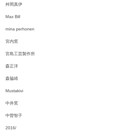
舛岡真伊
Max Bill
zen to カレー皿 plate245 ホワイト
mina perhonen
2025/03/19
宮内窯
ステキなカレー皿早速使わせていただきました。 色々お手数
宮島工芸製作所
おかけしました。 ありがとうございます。
森正洋
この度はペンシルオンラインショップをご利用
森脇靖
頂き、レビューもありがとうございます。カレ
ー皿を気に入って頂けたようで安心しました。
Mustakivi
気になられるものがありましたら、またお気軽
にお問い合わせください。今後ともよろしくお
中井窯
願いいたします。
中曽智子
2016/
PASS THE BATON（パス ザ バトン） x mina perhonen（ミナ ペルホネン） ディーププレート（咲いている花にただ笑ふ）ミントグリーン