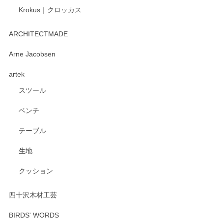
Krokus｜クロッカス
kata kata（カタカタ） 印判手小皿 たんぽぽ
2026/06/15
ARCHITECTMADE
深さや大きさがとてもちょうど良く、手に馴染み、洗いやす
Arne Jacobsen
く、他の柄も何枚かこちらで買い、毎食時に使用していま
artek
す。ショップの方が大変親切、丁寧で、また利用させて頂き
たいショップさんです。
スツール
ベンチ
この度はペンシルオンラインショップをご利用
いただき、誠にありがとうございます。 また、
テーブル
レビューをご投稿いただき、重ねてお礼申し上
げます。 深さや大きさ、使い心地を気に入って
生地
いただけたようで大変嬉しく思います。 毎食時
にご愛用いただいているとのこと、とても光栄
クッション
です。 温かいお言葉をいただき、ありがとうご
ざいます。 またのご利用を心よりお待ちしてお
ります。
四十沢木材工芸
BIRDS' WORDS