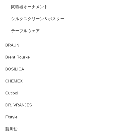
陶磁器オーナメント
出西窯 カップ＆ソーサー 呉須
2026/04/24
シルクスクリーン＆ポスター
テーブルウェア
ありがとうございました。 出西窯のカップ&ソーサーを探し
ていたので、購入出来て良かったです♪
BRAUN
この度はペンシルオンラインショップをご利用
Brent Rourke
頂き誠にありがとうございます。 お探しのカッ
プ＆ソーサーをお届けでき嬉しく思います。 今
BOSILICA
後ともどうぞよろしくお願いいたします。
CHEMEX
Cutipol
Brent Rourke（ブレント ルーク） オーバルシェーカーボックス 4
DR. VRANJES
2026/01/15
F/style
注文から手元に届くまでとても早く、梱包もしっかりしてお
藤川稔
りました。お品もとても素敵でした。ありがとうございまし