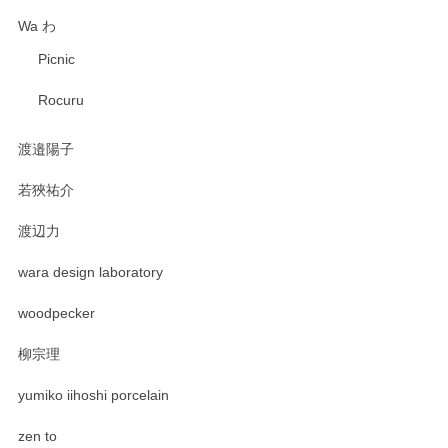
Wa わ
Picnic
Rocuru
渡邉陽子
若狹祐介
渡辺力
wara design laboratory
woodpecker
柳宗理
yumiko iihoshi porcelain
zen to