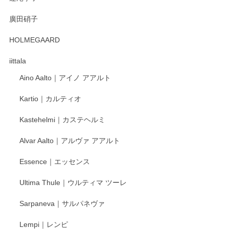
徳永遊心 みかんづくし 口巻皿6寸
廣田硝子
2025/12/31
HOLMEGAARD
徳永遊心さんの作品が好きなので、購入できうれしいです。
これからも楽しみにしています。
iittala
Aino Aalto｜アイノ アアルト
レビューをありがとうございます。 そしてお喜
Kartio｜カルティオ
び頂き嬉しいです。 徳永遊心窯の器はこれから
もいろいろと入荷の予定です。 ペンシルインス
Kastehelmi｜カステヘルミ
タグラムにて入荷状況のご確認をして頂けます
と幸いです。 今後ともよろしくお願いいたしま
Alvar Aalto｜アルヴァ アアルト
す。
Essence｜エッセンス
Ultima Thule｜ウルティマ ツーレ
徳永遊心 色絵花繋ぎ 飯碗
2025/12/24
Sarpaneva｜サルパネヴァ
Lempi｜レンピ
丁寧に対応していただきました。ありがとうございます◎