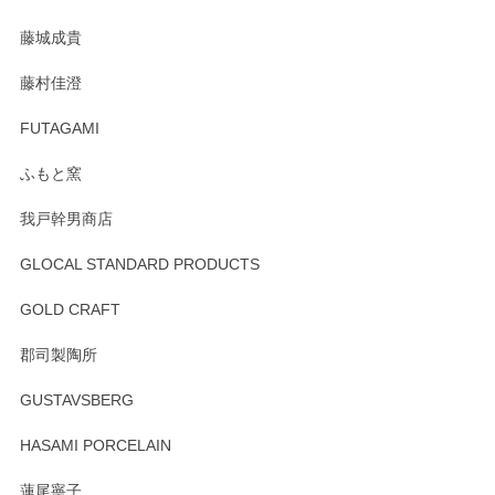
た。
藤城成貴
この度はペンシルオンラインショップをご利用
藤村佳澄
頂き誠にありがとうございました。 そしてご丁
寧なレビューをありがとうございます。これか
FUTAGAMI
らもより良いご対応ができるよう努めてまいり
ます。またのご利用をお待ちしております。
ふもと窯
我戸幹男商店
GLOCAL STANDARD PRODUCTS
徳永遊心 みかんづくし 飯碗
2025/12/31
GOLD CRAFT
郡司製陶所
徳永遊心 みかんづくし マグカップ
GUSTAVSBERG
2025/12/31
HASAMI PORCELAIN
蓮尾寧子