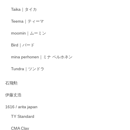
Taika｜タイカ
この度はペンシルオンラインショップをご利用
Teema｜ティーマ
頂き誠にありがとうございました。 そしてご丁
寧なレビューをありがとうございます。これか
moomin｜ムーミン
らもより良いご対応ができるよう努めてまいり
ます。またのご利用をお待ちしております。
Bird｜バード
mina perhonen｜ミナ ペルホネン
宮島工芸製作所 返しヘラ 小
Tundra｜ツンドラ
2025/12/21
石飛勲
伊藤丈浩
渡邉陽子 マグカップ
2025/11/23
1616 / arita japan
TY Standard
CMA Clay