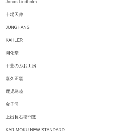
わっぱで感激です！ これから大切に使って風合いが変わるの
Jonas Lindholm
も楽しんで行きたいと思います。
十場天伸
この度はペンシルオンラインショップでのご購
JUNGHANS
入、そしてレビューまで誠にありがとうござい
ます。柴田慶信商店さんの曲げわっぱは、日々
KAHLER
の暮らしを豊かにするお品だと私たちも思って
おります。お手入れ方法がいろいろとございま
開化堂
すが、風合いとともにお楽しみ頂けますと幸い
です。今後ともどうぞよろしくお願いいたしま
甲斐のぶお工房
す。
嘉久正窯
鹿児島睦
Sghr（スガハラ） Mini Vase（ミニベース） 一輪挿し 三角錐 クリアー
金子司
2025/04/07
上出長右衛門窯
プレゼント用に購入したので、まだ中は見れていないのです
が、 しっかり梱包されていたので割れてはないと思います。
KARIMOKU NEW STANDARD