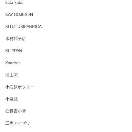
kata kata
この度はペンシルオンラインショップをご利用
頂き誠にありがとうございます。 そしてレビュ
KAY BOJESEN
ーも大変嬉しく思います。 今後ともどうぞよろ
しくお願いいたします。
KITUTUKIFABRICA
木村硝子店
KLIPPAN
森脇靖 マグカップ 若苗釉
2025/04/07
Kvadrat
淡いグリーンのカラーがとても可愛いです❤️ ありがとうござ
渓山窯
いましたm(_)m
小石原ポタリー
この度はペンシルオンラインショップをご利用
小泉誠
いただき誠にありがとうございました。森脇さ
んの作品はほっこりいたしますね。今後ともど
公長斎小菅
うぞよろしくお願いいたします。
工房アイザワ