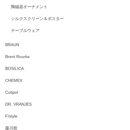
陶磁器オーナメント
出西窯 カップ＆ソーサー 呉須
2026/04/24
シルクスクリーン＆ポスター
テーブルウェア
ありがとうございました。 出西窯のカップ&ソーサーを探し
ていたので、購入出来て良かったです♪
BRAUN
この度はペンシルオンラインショップをご利用
Brent Rourke
頂き誠にありがとうございます。 お探しのカッ
プ＆ソーサーをお届けでき嬉しく思います。 今
BOSILICA
後ともどうぞよろしくお願いいたします。
CHEMEX
Cutipol
Brent Rourke（ブレント ルーク） オーバルシェーカーボックス 4
DR. VRANJES
2026/01/15
F/style
注文から手元に届くまでとても早く、梱包もしっかりしてお
藤川稔
りました。お品もとても素敵でした。ありがとうございまし