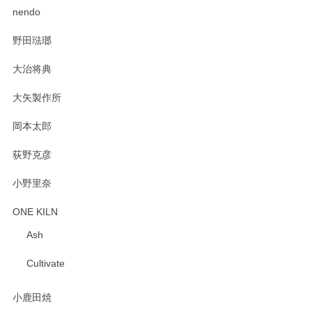
2025/02/12
nendo
野田琺瑯
大治将典
PASS THE BATON（パス ザ バトン） x mina perhonen（ミナ ペルホネン） プレート（咲いている花にただ笑ふ）ミントグリーン
2025/02/12
大矢製作所
岡本太郎
荻野克彦
小野里奈
ONE KILN
Ash
Cultivate
小鹿田焼