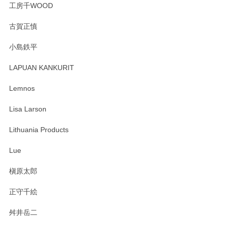
工房千WOOD
森脇靖 湯呑 若苗釉
古賀正慎
2025/04/07
小島鉄平
レビューが遅くなり申し訳ありません、 無事届いておりま
す。 素敵な湯呑みでとても気に入りました。 発送も早く、
LAPUAN KANKURIT
ありがとうございます。 メッセージもありがとうございまし
たm(_)m
Lemnos
Lisa Larson
この度は当店をご利用頂き誠にありがとうござ
います。無事に届いたようで安心いたしまし
Lithuania Products
た。ひとつひとつ個性がある素敵な湯呑ですよ
ね。気に入って頂けてうれしいです。マグカッ
Lue
プと花器のレビューもありがとうございます。
今後ともよろしくお願いいたします。
槇原太郎
正守千絵
舛井岳二
柴田慶信商店 大館曲げわっぱ 白木小判弁当箱（大）
2025/03/30