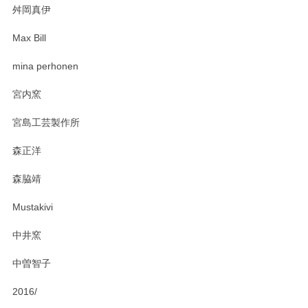
舛岡真伊
Max Bill
zen to カレー皿 plate245 ホワイト
mina perhonen
2025/03/19
宮内窯
ステキなカレー皿早速使わせていただきました。 色々お手数
宮島工芸製作所
おかけしました。 ありがとうございます。
森正洋
この度はペンシルオンラインショップをご利用
森脇靖
頂き、レビューもありがとうございます。カレ
ー皿を気に入って頂けたようで安心しました。
Mustakivi
気になられるものがありましたら、またお気軽
にお問い合わせください。今後ともよろしくお
中井窯
願いいたします。
中曽智子
2016/
PASS THE BATON（パス ザ バトン） x mina perhonen（ミナ ペルホネン） ディーププレート（咲いている花にただ笑ふ）ミントグリーン