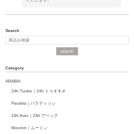
kata kata（カタカタ） 印判手小皿 ぶらさがり
Search
2026/06/15
深さや大きさがとてもちょうど良く、手に馴染み、洗いやす
search
く、他の柄も何枚かこちらで買い、毎食時に使用していま
す。ショップの方が大変丁寧で、1枚不良がありましたが快
Category
く交換して下さいました。
ARABIA
この度もレビューをご投稿いただき、誠にあり
24h Tuokio｜24h トゥオキオ
がとうございます。 同じシリーズの器を揃えて
ご愛用いただいているとのこと、大変嬉しく思
Paratiisi｜パラティッシ
います。 温かいお言葉をいただき、ありがとう
ございました。 今後ともどうぞよろしくお願い
24h Avec｜24h アベック
いたします。
Moomin｜ムーミン