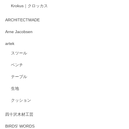
Krokus｜クロッカス
kata kata（カタカタ） 印判手小皿 たんぽぽ
2026/06/15
ARCHITECTMADE
深さや大きさがとてもちょうど良く、手に馴染み、洗いやす
Arne Jacobsen
く、他の柄も何枚かこちらで買い、毎食時に使用していま
artek
す。ショップの方が大変親切、丁寧で、また利用させて頂き
たいショップさんです。
スツール
ベンチ
この度はペンシルオンラインショップをご利用
いただき、誠にありがとうございます。 また、
テーブル
レビューをご投稿いただき、重ねてお礼申し上
げます。 深さや大きさ、使い心地を気に入って
生地
いただけたようで大変嬉しく思います。 毎食時
にご愛用いただいているとのこと、とても光栄
クッション
です。 温かいお言葉をいただき、ありがとうご
ざいます。 またのご利用を心よりお待ちしてお
ります。
四十沢木材工芸
BIRDS' WORDS