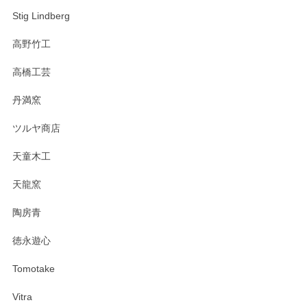
Stig Lindberg
高野竹工
高橋工芸
丹満窯
ツルヤ商店
天童木工
天龍窯
陶房青
徳永遊心
Tomotake
Vitra