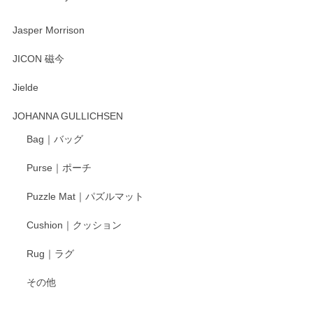
渡邉陽子 マーメイドタマネギガール 飾蓋付花入
2025/08/20
Jasper Morrison
とても可愛らしい。
JICON 磁今
Jielde
この度はペンシルオンラインショップでのご購
入、そしてレビューまで誠にありがとうござい
JOHANNA GULLICHSEN
ます。気に入って頂けたようで嬉しく思いま
す。今後ともどうぞよろしくお願いいたしま
Bag｜バッグ
す。
Purse｜ポーチ
Puzzle Mat｜パズルマット
柴田慶信商店 大館曲げわっぱ 白木小判弁当箱（大）
Cushion｜クッション
2025/04/16
Rug｜ラグ
入金翌日にすぐ届きました！ 梱包も丁寧にして頂きメッセー
その他
ジもありがとうございました。 初めてのわっぱ弁当箱で大切
な物を開けるようにドキドキしながら開封しました。綺麗な