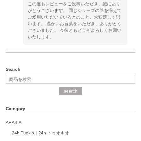
この度もレビューをご投稿いただき、誠にあり
がとうございます。 同じシリーズの器を揃えて
ご愛用いただいているとのこと、大変嬉しく思
います。 温かいお言葉をいただき、ありがとう
ございました。 今後ともどうぞよろしくお願い
いたします。
kata kata（カタカタ） 印判手小皿 ぶらさがり
Search
2026/06/15
深さや大きさがとてもちょうど良く、手に馴染み、洗いやす
search
く、他の柄も何枚かこちらで買い、毎食時に使用していま
す。ショップの方が大変丁寧で、1枚不良がありましたが快
Category
く交換して下さいました。
ARABIA
この度もレビューをご投稿いただき、誠にあり
24h Tuokio｜24h トゥオキオ
がとうございます。 同じシリーズの器を揃えて
ご愛用いただいているとのこと、大変嬉しく思