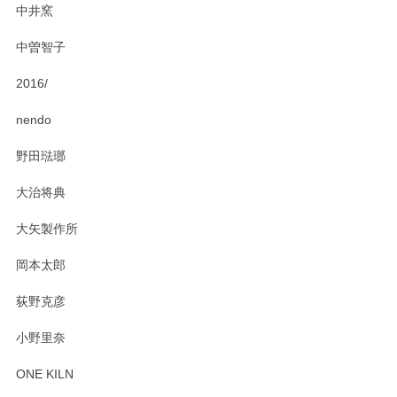
中井窯
願いいたします。
中曽智子
2016/
PASS THE BATON（パス ザ バトン） x mina perhonen（ミナ ペルホネン） ディーププレート（咲いている花にただ笑ふ）ミントグリーン
2025/02/12
nendo
野田琺瑯
大治将典
PASS THE BATON（パス ザ バトン） x mina perhonen（ミナ ペルホネン） プレート（咲いている花にただ笑ふ）ミントグリーン
2025/02/12
大矢製作所
岡本太郎
荻野克彦
小野里奈
ONE KILN