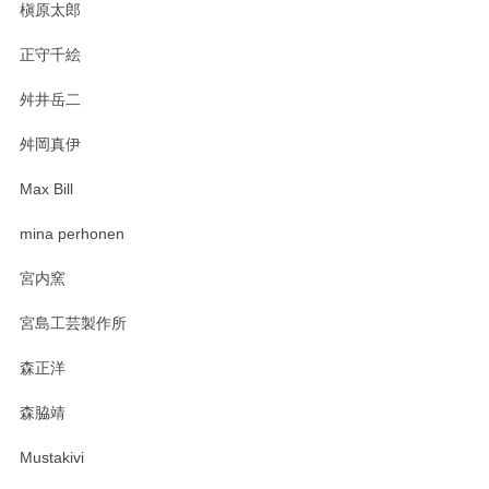
今後ともよろしくお願いいたします。
槇原太郎
正守千絵
舛井岳二
柴田慶信商店 大館曲げわっぱ 白木小判弁当箱（大）
2025/03/30
舛岡真伊
Max Bill
zen to カレー皿 plate245 ホワイト
mina perhonen
2025/03/19
宮内窯
ステキなカレー皿早速使わせていただきました。 色々お手数
宮島工芸製作所
おかけしました。 ありがとうございます。
森正洋
この度はペンシルオンラインショップをご利用
森脇靖
頂き、レビューもありがとうございます。カレ
ー皿を気に入って頂けたようで安心しました。
Mustakivi
気になられるものがありましたら、またお気軽
にお問い合わせください。今後ともよろしくお