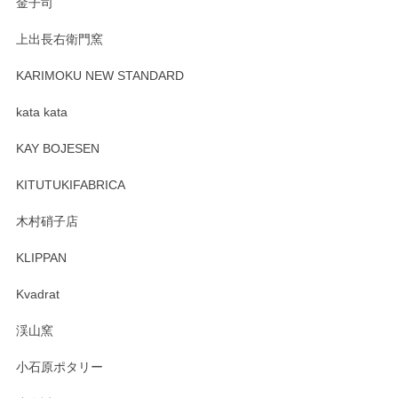
金子司
2025/04/07
上出長右衛門窯
プレゼント用に購入したので、まだ中は見れていないのです
が、 しっかり梱包されていたので割れてはないと思います。
KARIMOKU NEW STANDARD
kata kata
この度はペンシルオンラインショップをご利用
頂き誠にありがとうございます。 そしてレビュ
KAY BOJESEN
ーも大変嬉しく思います。 今後ともどうぞよろ
しくお願いいたします。
KITUTUKIFABRICA
木村硝子店
KLIPPAN
森脇靖 マグカップ 若苗釉
2025/04/07
Kvadrat
淡いグリーンのカラーがとても可愛いです❤️ ありがとうござ
渓山窯
いましたm(_)m
小石原ポタリー
この度はペンシルオンラインショップをご利用