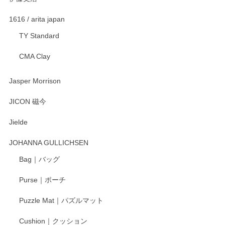
渡邉陽子 マグカップ
2025/11/23
1616 / arita japan
TY Standard
CMA Clay
渡邉陽子 マーメイドタマネギガール 飾蓋付花入
2025/08/20
Jasper Morrison
とても可愛らしい。
JICON 磁今
Jielde
この度はペンシルオンラインショップでのご購
入、そしてレビューまで誠にありがとうござい
JOHANNA GULLICHSEN
ます。気に入って頂けたようで嬉しく思いま
す。今後ともどうぞよろしくお願いいたしま
Bag｜バッグ
す。
Purse｜ポーチ
Puzzle Mat｜パズルマット
柴田慶信商店 大館曲げわっぱ 白木小判弁当箱（大）
Cushion｜クッション
2025/04/16