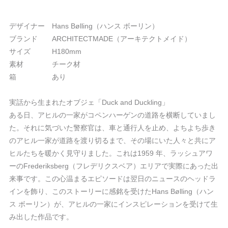
デザイナー Hans Bølling（ハンス ボーリン）
ブランド ARCHITECTMADE（アーキテクトメイド）
サイズ H180mm
素材 チーク材
箱 あり
実話から生まれたオブジェ「Duck and Duckling」
ある日、アヒルの一家がコペンハーゲンの道路を横断していまし
た。それに気づいた警察官は、車と通行人を止め、よちよち歩き
のアヒル一家が道路を渡り切るまで、その場にいた人々と共にア
ヒルたちを暖かく見守りました。これは1959 年、ラッシュアワ
ーのFrederiksberg（フレデリクスベア）エリアで実際にあった出
来事です。この心温まるエピソードは翌日のニュースのヘッドラ
インを飾り、このストーリーに感銘を受けたHans Bølling（ハン
ス ボーリン）が、アヒルの一家にインスピレーションを受けて生
み出した作品です。