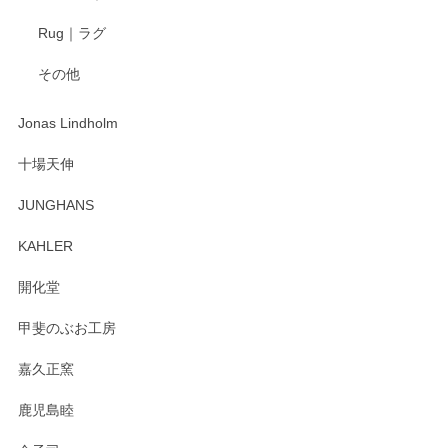
Rug｜ラグ
入金翌日にすぐ届きました！ 梱包も丁寧にして頂きメッセー
その他
ジもありがとうございました。 初めてのわっぱ弁当箱で大切
な物を開けるようにドキドキしながら開封しました。綺麗な
わっぱで感激です！ これから大切に使って風合いが変わるの
Jonas Lindholm
も楽しんで行きたいと思います。
十場天伸
この度はペンシルオンラインショップでのご購
JUNGHANS
入、そしてレビューまで誠にありがとうござい
ます。柴田慶信商店さんの曲げわっぱは、日々
KAHLER
の暮らしを豊かにするお品だと私たちも思って
おります。お手入れ方法がいろいろとございま
開化堂
すが、風合いとともにお楽しみ頂けますと幸い
です。今後ともどうぞよろしくお願いいたしま
甲斐のぶお工房
す。
嘉久正窯
鹿児島睦
Sghr（スガハラ） Mini Vase（ミニベース） 一輪挿し 三角錐 クリアー