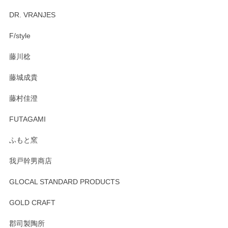
Brent Rourke（ブレント ルーク） オーバルシェーカーボックス 4
DR. VRANJES
2026/01/15
F/style
注文から手元に届くまでとても早く、梱包もしっかりしてお
藤川稔
りました。お品もとても素敵でした。ありがとうございまし
た。
藤城成貴
この度はペンシルオンラインショップをご利用
藤村佳澄
頂き誠にありがとうございました。 そしてご丁
寧なレビューをありがとうございます。これか
FUTAGAMI
らもより良いご対応ができるよう努めてまいり
ます。またのご利用をお待ちしております。
ふもと窯
我戸幹男商店
GLOCAL STANDARD PRODUCTS
徳永遊心 みかんづくし 飯碗
2025/12/31
GOLD CRAFT
郡司製陶所