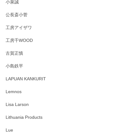
小泉誠
いただき誠にありがとうございました。森脇さ
んの作品はほっこりいたしますね。今後ともど
公長斎小菅
うぞよろしくお願いいたします。
工房アイザワ
工房千WOOD
森脇靖 湯呑 若苗釉
古賀正慎
2025/04/07
小島鉄平
レビューが遅くなり申し訳ありません、 無事届いておりま
す。 素敵な湯呑みでとても気に入りました。 発送も早く、
LAPUAN KANKURIT
ありがとうございます。 メッセージもありがとうございまし
たm(_)m
Lemnos
Lisa Larson
この度は当店をご利用頂き誠にありがとうござ
います。無事に届いたようで安心いたしまし
Lithuania Products
た。ひとつひとつ個性がある素敵な湯呑ですよ
ね。気に入って頂けてうれしいです。マグカッ
Lue
プと花器のレビューもありがとうございます。