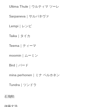
Ultima Thule｜ウルティマ ツーレ
徳永遊心 色絵花繋ぎ 飯碗
2025/12/24
Sarpaneva｜サルパネヴァ
Lempi｜レンピ
丁寧に対応していただきました。ありがとうございます◎
Taika｜タイカ
この度はペンシルオンラインショップをご利用
Teema｜ティーマ
頂き誠にありがとうございました。 そしてご丁
寧なレビューをありがとうございます。これか
moomin｜ムーミン
らもより良いご対応ができるよう努めてまいり
ます。またのご利用をお待ちしております。
Bird｜バード
mina perhonen｜ミナ ペルホネン
宮島工芸製作所 返しヘラ 小
Tundra｜ツンドラ
2025/12/21
石飛勲
伊藤丈浩