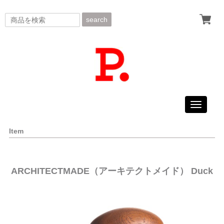
search
Toggle
navigati
Item
ARCHITECTMADE（アーキテクトメイド） Duck