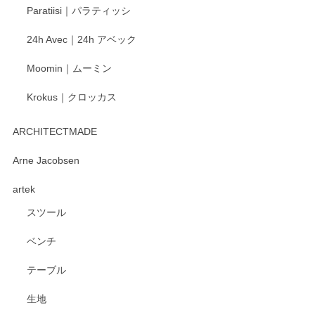
Paratiisi｜パラティッシ
います。 温かいお言葉をいただき、ありがとう
ございました。 今後ともどうぞよろしくお願い
24h Avec｜24h アベック
いたします。
Moomin｜ムーミン
Krokus｜クロッカス
kata kata（カタカタ） 印判手小皿 たんぽぽ
2026/06/15
ARCHITECTMADE
深さや大きさがとてもちょうど良く、手に馴染み、洗いやす
Arne Jacobsen
く、他の柄も何枚かこちらで買い、毎食時に使用していま
artek
す。ショップの方が大変親切、丁寧で、また利用させて頂き
たいショップさんです。
スツール
ベンチ
この度はペンシルオンラインショップをご利用
いただき、誠にありがとうございます。 また、
テーブル
レビューをご投稿いただき、重ねてお礼申し上
げます。 深さや大きさ、使い心地を気に入って
生地
いただけたようで大変嬉しく思います。 毎食時