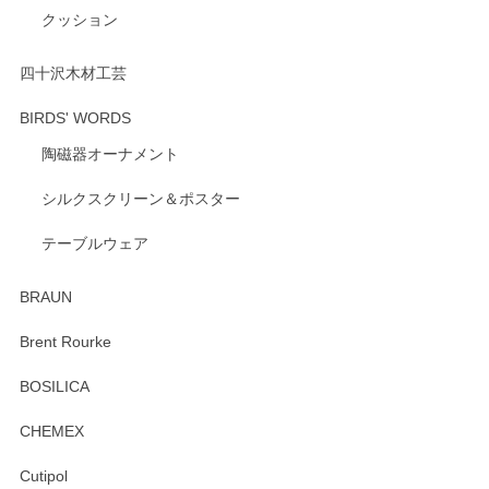
にご愛用いただいているとのこと、とても光栄
クッション
です。 温かいお言葉をいただき、ありがとうご
ざいます。 またのご利用を心よりお待ちしてお
ります。
四十沢木材工芸
BIRDS' WORDS
陶磁器オーナメント
出西窯 カップ＆ソーサー 呉須
2026/04/24
シルクスクリーン＆ポスター
テーブルウェア
ありがとうございました。 出西窯のカップ&ソーサーを探し
ていたので、購入出来て良かったです♪
BRAUN
この度はペンシルオンラインショップをご利用
Brent Rourke
頂き誠にありがとうございます。 お探しのカッ
プ＆ソーサーをお届けでき嬉しく思います。 今
BOSILICA
後ともどうぞよろしくお願いいたします。
CHEMEX
Cutipol