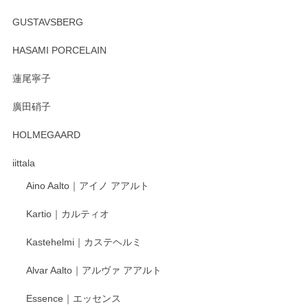
徳永遊心 みかんづくし マグカップ
GUSTAVSBERG
2025/12/31
HASAMI PORCELAIN
蓮尾寧子
徳永遊心 みかんづくし 口巻皿6寸
廣田硝子
2025/12/31
HOLMEGAARD
徳永遊心さんの作品が好きなので、購入できうれしいです。
これからも楽しみにしています。
iittala
Aino Aalto｜アイノ アアルト
レビューをありがとうございます。 そしてお喜
Kartio｜カルティオ
び頂き嬉しいです。 徳永遊心窯の器はこれから
もいろいろと入荷の予定です。 ペンシルインス
Kastehelmi｜カステヘルミ
タグラムにて入荷状況のご確認をして頂けます
と幸いです。 今後ともよろしくお願いいたしま
Alvar Aalto｜アルヴァ アアルト
す。
Essence｜エッセンス