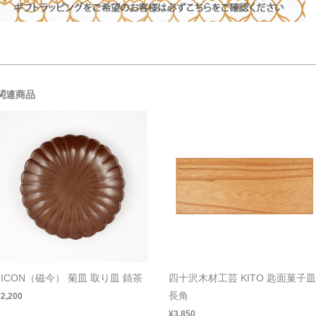
関連商品
JICON（磁今） 菊皿 取り皿 錆茶
四十沢木材工芸 KITO 匙面菓子皿
長角
¥2,200
¥3,850