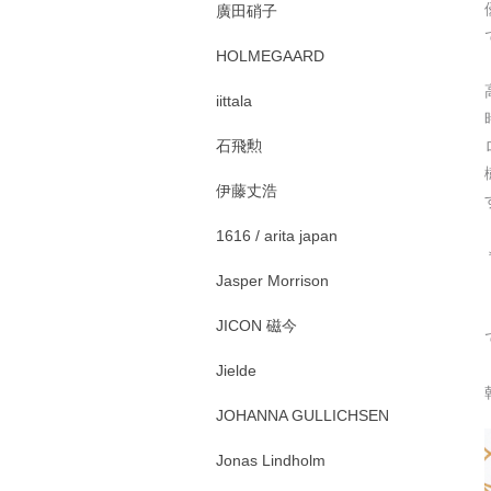
廣田硝子
HOLMEGAARD
iittala
石飛勲
伊藤丈浩
1616 / arita japan
Jasper Morrison
JICON 磁今
Jielde
JOHANNA GULLICHSEN
Jonas Lindholm