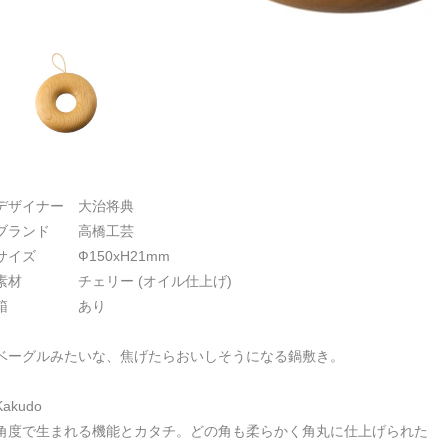
デザイナー 大治将典
ブランド 高橋工芸
サイズ Ф150xH21mm
素材 チェリー (オイル仕上げ)
箱 あり
ベーグルみたいな、焦げたらおいしそうになる鍋敷き。
Kakudo
角度で生まれる機能とカタチ。どの角も柔らかく角丸に仕上げられた