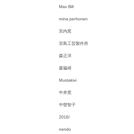
Max Bill
mina perhonen
宮内窯
宮島工芸製作所
森正洋
森脇靖
Mustakivi
中井窯
中曽智子
2016/
nendo