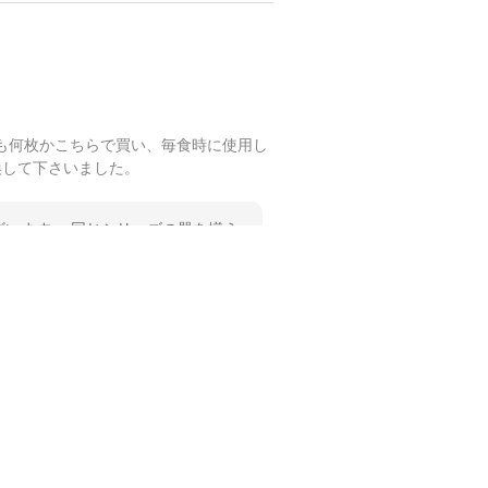
も何枚かこちらで買い、毎食時に使用し
換して下さいました。
います。 同じシリーズの器を揃え
 温かいお言葉をいただき、ありが
します。
も何枚かこちらで買い、毎食時に使用し