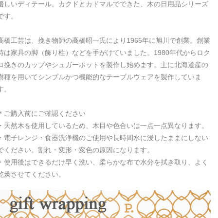
優しいディテール。カクドとカドマルでできた、木の日用品シリーズ
です。
高橋工芸は、挽き物師の高橋昭一氏により1965年に旭川で創業。創業
時は家具の脚（飾り柱）などを手がけていました。1980年代からロク
ロ挽きのカップやシュガーポットを製作し始めます。主に北海道産の
樹種を用いてシンプルかつ機能的なテーブルウェアを製作していま
す。
＊ご購入前にご確認ください
・天然木を使用しているため、木目や色合いは一点一点異なります。
・電子レンジ・食器洗浄機のご使用や長時間水に浸したままにしない
でください。割れ・変形・変色の原因になります。
・使用後はできるだけ早く洗い、柔らかな布で水分を拭き取り、よく
乾燥させてください。