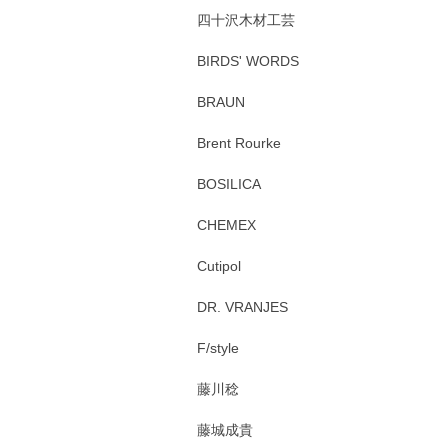
四十沢木材工芸
BIRDS' WORDS
BRAUN
Brent Rourke
BOSILICA
CHEMEX
Cutipol
DR. VRANJES
F/style
藤川稔
藤城成貴