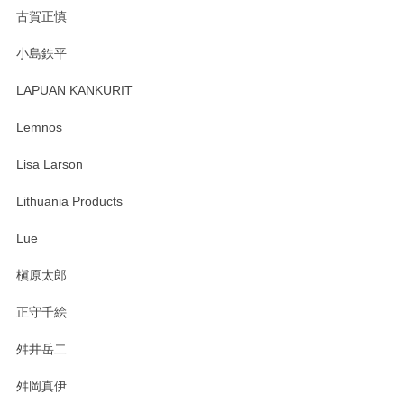
森脇靖 湯呑 若苗釉
古賀正慎
2025/04/07
小島鉄平
レビューが遅くなり申し訳ありません、 無事届いておりま
す。 素敵な湯呑みでとても気に入りました。 発送も早く、
LAPUAN KANKURIT
ありがとうございます。 メッセージもありがとうございまし
たm(_)m
Lemnos
Lisa Larson
この度は当店をご利用頂き誠にありがとうござ
います。無事に届いたようで安心いたしまし
Lithuania Products
た。ひとつひとつ個性がある素敵な湯呑ですよ
ね。気に入って頂けてうれしいです。マグカッ
Lue
プと花器のレビューもありがとうございます。
今後ともよろしくお願いいたします。
槇原太郎
正守千絵
舛井岳二
柴田慶信商店 大館曲げわっぱ 白木小判弁当箱（大）
2025/03/30
舛岡真伊