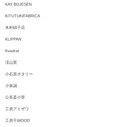
頂き誠にありがとうございます。 そしてレビュ
KAY BOJESEN
ーも大変嬉しく思います。 今後ともどうぞよろ
しくお願いいたします。
KITUTUKIFABRICA
木村硝子店
KLIPPAN
森脇靖 マグカップ 若苗釉
2025/04/07
Kvadrat
淡いグリーンのカラーがとても可愛いです❤️ ありがとうござ
渓山窯
いましたm(_)m
小石原ポタリー
この度はペンシルオンラインショップをご利用
小泉誠
いただき誠にありがとうございました。森脇さ
んの作品はほっこりいたしますね。今後ともど
公長斎小菅
うぞよろしくお願いいたします。
工房アイザワ
工房千WOOD