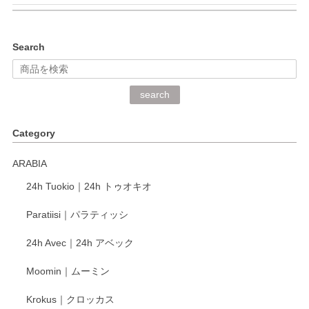
kata kata（カタカタ） 印判手小皿 ぶらさがり
Search
2026/06/15
深さや大きさがとてもちょうど良く、手に馴染み、洗いやす
search
く、他の柄も何枚かこちらで買い、毎食時に使用していま
す。ショップの方が大変丁寧で、1枚不良がありましたが快
Category
く交換して下さいました。
ARABIA
この度もレビューをご投稿いただき、誠にあり
24h Tuokio｜24h トゥオキオ
がとうございます。 同じシリーズの器を揃えて
ご愛用いただいているとのこと、大変嬉しく思
Paratiisi｜パラティッシ
います。 温かいお言葉をいただき、ありがとう
ございました。 今後ともどうぞよろしくお願い
24h Avec｜24h アベック
いたします。
Moomin｜ムーミン
Krokus｜クロッカス