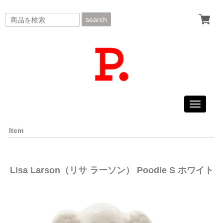
search
Toggle
navigati
Item
Lisa Larson（リサ ラーソン） Poodle S ホワイト