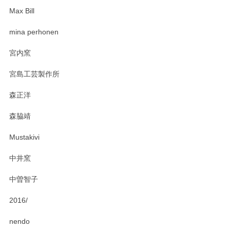
Max Bill
zen to カレー皿 plate245 ホワイト
mina perhonen
2025/03/19
宮内窯
ステキなカレー皿早速使わせていただきました。 色々お手数
宮島工芸製作所
おかけしました。 ありがとうございます。
森正洋
この度はペンシルオンラインショップをご利用
森脇靖
頂き、レビューもありがとうございます。カレ
ー皿を気に入って頂けたようで安心しました。
Mustakivi
気になられるものがありましたら、またお気軽
にお問い合わせください。今後ともよろしくお
中井窯
願いいたします。
中曽智子
2016/
PASS THE BATON（パス ザ バトン） x mina perhonen（ミナ ペルホネン） ディーププレート（咲いている花にただ笑ふ）ミントグリーン
2025/02/12
nendo