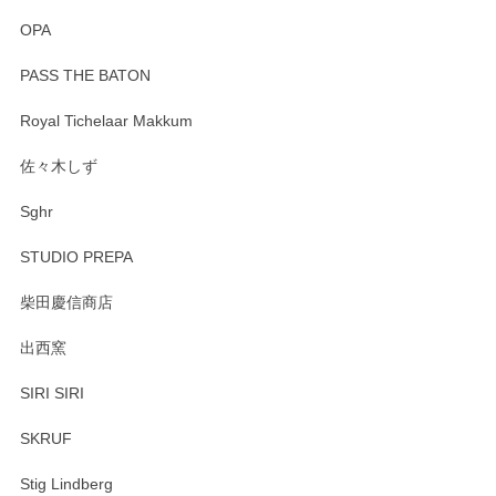
OPA
PASS THE BATON
Royal Tichelaar Makkum
佐々木しず
Sghr
STUDIO PREPA
柴田慶信商店
出西窯
SIRI SIRI
SKRUF
Stig Lindberg