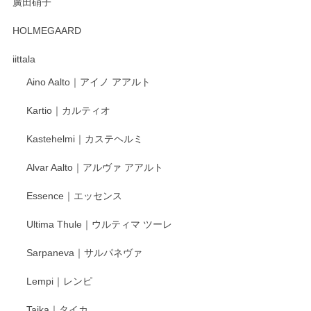
廣田硝子
2025/12/31
HOLMEGAARD
徳永遊心さんの作品が好きなので、購入できうれしいです。
これからも楽しみにしています。
iittala
Aino Aalto｜アイノ アアルト
レビューをありがとうございます。 そしてお喜
Kartio｜カルティオ
び頂き嬉しいです。 徳永遊心窯の器はこれから
もいろいろと入荷の予定です。 ペンシルインス
Kastehelmi｜カステヘルミ
タグラムにて入荷状況のご確認をして頂けます
と幸いです。 今後ともよろしくお願いいたしま
Alvar Aalto｜アルヴァ アアルト
す。
Essence｜エッセンス
Ultima Thule｜ウルティマ ツーレ
徳永遊心 色絵花繋ぎ 飯碗
2025/12/24
Sarpaneva｜サルパネヴァ
Lempi｜レンピ
丁寧に対応していただきました。ありがとうございます◎
Taika｜タイカ