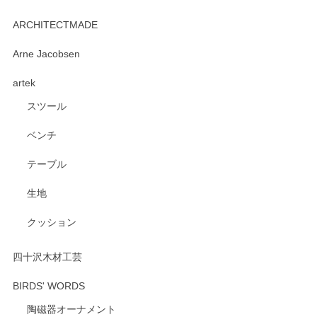
kata kata（カタカタ） 印判手小皿 たんぽぽ
2026/06/15
ARCHITECTMADE
深さや大きさがとてもちょうど良く、手に馴染み、洗いやす
Arne Jacobsen
く、他の柄も何枚かこちらで買い、毎食時に使用していま
artek
す。ショップの方が大変親切、丁寧で、また利用させて頂き
たいショップさんです。
スツール
ベンチ
この度はペンシルオンラインショップをご利用
いただき、誠にありがとうございます。 また、
テーブル
レビューをご投稿いただき、重ねてお礼申し上
げます。 深さや大きさ、使い心地を気に入って
生地
いただけたようで大変嬉しく思います。 毎食時
にご愛用いただいているとのこと、とても光栄
クッション
です。 温かいお言葉をいただき、ありがとうご
ざいます。 またのご利用を心よりお待ちしてお
ります。
四十沢木材工芸
BIRDS' WORDS
陶磁器オーナメント