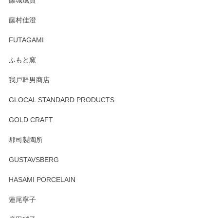
藤城成貴
この度はペンシルオンラインショップをご利用
藤村佳澄
頂き誠にありがとうございました。 そしてご丁
寧なレビューをありがとうございます。これか
FUTAGAMI
らもより良いご対応ができるよう努めてまいり
ます。またのご利用をお待ちしております。
ふもと窯
我戸幹男商店
GLOCAL STANDARD PRODUCTS
徳永遊心 みかんづくし 飯碗
2025/12/31
GOLD CRAFT
郡司製陶所
徳永遊心 みかんづくし マグカップ
GUSTAVSBERG
2025/12/31
HASAMI PORCELAIN
蓮尾寧子
徳永遊心 みかんづくし 口巻皿6寸