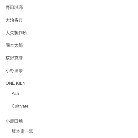
野田琺瑯
大治将典
PASS THE BATON（パス ザ バトン） x mina perhonen（ミナ ペルホネン） プレート（咲いている花にただ笑ふ）ミントグリーン
2025/02/12
大矢製作所
岡本太郎
荻野克彦
小野里奈
ONE KILN
Ash
Cultivate
小鹿田焼
坂本庸一窯