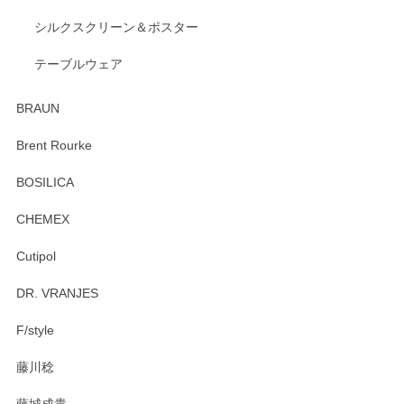
出西窯 カップ＆ソーサー 呉須
2026/04/24
シルクスクリーン＆ポスター
テーブルウェア
ありがとうございました。 出西窯のカップ&ソーサーを探し
ていたので、購入出来て良かったです♪
BRAUN
この度はペンシルオンラインショップをご利用
Brent Rourke
頂き誠にありがとうございます。 お探しのカッ
プ＆ソーサーをお届けでき嬉しく思います。 今
BOSILICA
後ともどうぞよろしくお願いいたします。
CHEMEX
Cutipol
Brent Rourke（ブレント ルーク） オーバルシェーカーボックス 4
DR. VRANJES
2026/01/15
F/style
注文から手元に届くまでとても早く、梱包もしっかりしてお
藤川稔
りました。お品もとても素敵でした。ありがとうございまし
た。