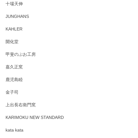
十場天伸
この度はペンシルオンラインショップでのご購
JUNGHANS
入、そしてレビューまで誠にありがとうござい
ます。柴田慶信商店さんの曲げわっぱは、日々
KAHLER
の暮らしを豊かにするお品だと私たちも思って
おります。お手入れ方法がいろいろとございま
開化堂
すが、風合いとともにお楽しみ頂けますと幸い
です。今後ともどうぞよろしくお願いいたしま
甲斐のぶお工房
す。
嘉久正窯
鹿児島睦
Sghr（スガハラ） Mini Vase（ミニベース） 一輪挿し 三角錐 クリアー
金子司
2025/04/07
上出長右衛門窯
プレゼント用に購入したので、まだ中は見れていないのです
が、 しっかり梱包されていたので割れてはないと思います。
KARIMOKU NEW STANDARD
kata kata
この度はペンシルオンラインショップをご利用