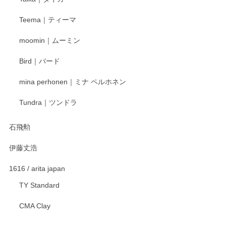
この度はペンシルオンラインショップをご利用
Teema｜ティーマ
頂き誠にありがとうございました。 そしてご丁
寧なレビューをありがとうございます。これか
moomin｜ムーミン
らもより良いご対応ができるよう努めてまいり
ます。またのご利用をお待ちしております。
Bird｜バード
mina perhonen｜ミナ ペルホネン
宮島工芸製作所 返しヘラ 小
Tundra｜ツンドラ
2025/12/21
石飛勲
伊藤丈浩
渡邉陽子 マグカップ
2025/11/23
1616 / arita japan
TY Standard
CMA Clay
渡邉陽子 マーメイドタマネギガール 飾蓋付花入
2025/08/20