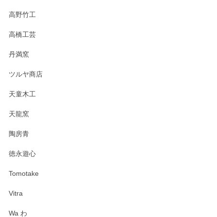
高野竹工
高橋工芸
丹満窯
ツルヤ商店
天童木工
天龍窯
陶房青
徳永遊心
Tomotake
Vitra
Wa わ