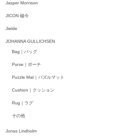
Jasper Morrison
とても可愛らしい。
JICON 磁今
Jielde
この度はペンシルオンラインショップでのご購
入、そしてレビューまで誠にありがとうござい
JOHANNA GULLICHSEN
ます。気に入って頂けたようで嬉しく思いま
す。今後ともどうぞよろしくお願いいたしま
Bag｜バッグ
す。
Purse｜ポーチ
Puzzle Mat｜パズルマット
柴田慶信商店 大館曲げわっぱ 白木小判弁当箱（大）
Cushion｜クッション
2025/04/16
Rug｜ラグ
入金翌日にすぐ届きました！ 梱包も丁寧にして頂きメッセー
その他
ジもありがとうございました。 初めてのわっぱ弁当箱で大切
な物を開けるようにドキドキしながら開封しました。綺麗な
わっぱで感激です！ これから大切に使って風合いが変わるの
Jonas Lindholm
も楽しんで行きたいと思います。