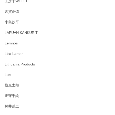
工房千WOOD
森脇靖 湯呑 若苗釉
古賀正慎
2025/04/07
小島鉄平
レビューが遅くなり申し訳ありません、 無事届いておりま
す。 素敵な湯呑みでとても気に入りました。 発送も早く、
LAPUAN KANKURIT
ありがとうございます。 メッセージもありがとうございまし
たm(_)m
Lemnos
Lisa Larson
この度は当店をご利用頂き誠にありがとうござ
います。無事に届いたようで安心いたしまし
Lithuania Products
た。ひとつひとつ個性がある素敵な湯呑ですよ
ね。気に入って頂けてうれしいです。マグカッ
Lue
プと花器のレビューもありがとうございます。
今後ともよろしくお願いいたします。
槇原太郎
正守千絵
舛井岳二
柴田慶信商店 大館曲げわっぱ 白木小判弁当箱（大）
2025/03/30