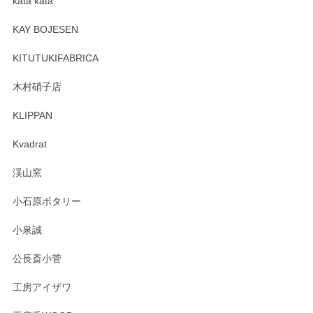
kata kata
この度はペンシルオンラインショップをご利用
頂き誠にありがとうございます。 そしてレビュ
KAY BOJESEN
ーも大変嬉しく思います。 今後ともどうぞよろ
しくお願いいたします。
KITUTUKIFABRICA
木村硝子店
KLIPPAN
森脇靖 マグカップ 若苗釉
2025/04/07
Kvadrat
淡いグリーンのカラーがとても可愛いです❤️ ありがとうござ
渓山窯
いましたm(_)m
小石原ポタリー
この度はペンシルオンラインショップをご利用
小泉誠
いただき誠にありがとうございました。森脇さ
んの作品はほっこりいたしますね。今後ともど
公長斎小菅
うぞよろしくお願いいたします。
工房アイザワ