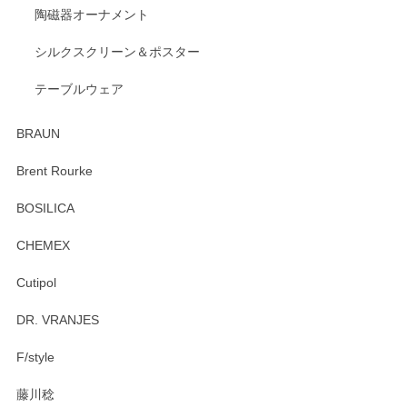
陶磁器オーナメント
出西窯 カップ＆ソーサー 呉須
2026/04/24
シルクスクリーン＆ポスター
テーブルウェア
ありがとうございました。 出西窯のカップ&ソーサーを探し
ていたので、購入出来て良かったです♪
BRAUN
この度はペンシルオンラインショップをご利用
Brent Rourke
頂き誠にありがとうございます。 お探しのカッ
プ＆ソーサーをお届けでき嬉しく思います。 今
BOSILICA
後ともどうぞよろしくお願いいたします。
CHEMEX
Cutipol
Brent Rourke（ブレント ルーク） オーバルシェーカーボックス 4
DR. VRANJES
2026/01/15
F/style
注文から手元に届くまでとても早く、梱包もしっかりしてお
藤川稔
りました。お品もとても素敵でした。ありがとうございまし