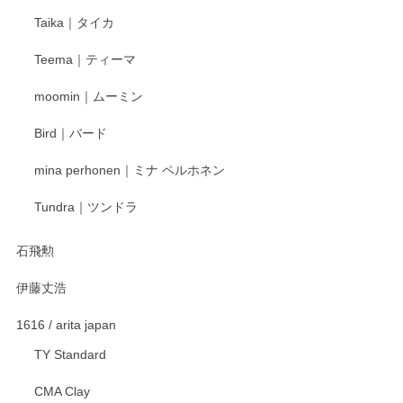
Taika｜タイカ
この度はペンシルオンラインショップをご利用
Teema｜ティーマ
頂き誠にありがとうございました。 そしてご丁
寧なレビューをありがとうございます。これか
moomin｜ムーミン
らもより良いご対応ができるよう努めてまいり
ます。またのご利用をお待ちしております。
Bird｜バード
mina perhonen｜ミナ ペルホネン
宮島工芸製作所 返しヘラ 小
Tundra｜ツンドラ
2025/12/21
石飛勲
伊藤丈浩
渡邉陽子 マグカップ
2025/11/23
1616 / arita japan
TY Standard
CMA Clay
渡邉陽子 マーメイドタマネギガール 飾蓋付花入