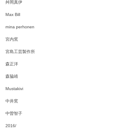
舛岡真伊
Max Bill
zen to カレー皿 plate245 ホワイト
mina perhonen
2025/03/19
宮内窯
ステキなカレー皿早速使わせていただきました。 色々お手数
宮島工芸製作所
おかけしました。 ありがとうございます。
森正洋
この度はペンシルオンラインショップをご利用
森脇靖
頂き、レビューもありがとうございます。カレ
ー皿を気に入って頂けたようで安心しました。
Mustakivi
気になられるものがありましたら、またお気軽
にお問い合わせください。今後ともよろしくお
中井窯
願いいたします。
中曽智子
2016/
PASS THE BATON（パス ザ バトン） x mina perhonen（ミナ ペルホネン） ディーププレート（咲いている花にただ笑ふ）ミントグリーン