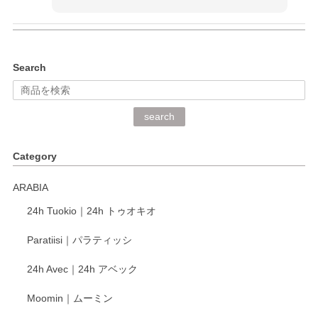
kata kata（カタカタ） 印判手小皿 ぶらさがり
Search
2026/06/15
深さや大きさがとてもちょうど良く、手に馴染み、洗いやす
search
く、他の柄も何枚かこちらで買い、毎食時に使用していま
す。ショップの方が大変丁寧で、1枚不良がありましたが快
Category
く交換して下さいました。
ARABIA
この度もレビューをご投稿いただき、誠にあり
24h Tuokio｜24h トゥオキオ
がとうございます。 同じシリーズの器を揃えて
ご愛用いただいているとのこと、大変嬉しく思
Paratiisi｜パラティッシ
います。 温かいお言葉をいただき、ありがとう
ございました。 今後ともどうぞよろしくお願い
24h Avec｜24h アベック
いたします。
Moomin｜ムーミン