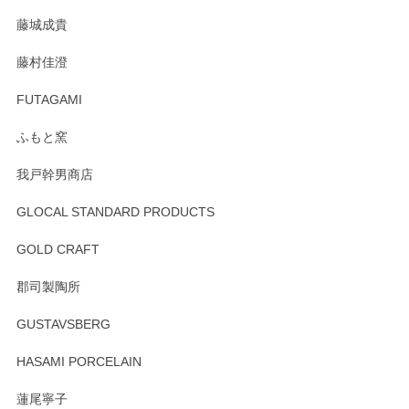
た。
藤城成貴
この度はペンシルオンラインショップをご利用
藤村佳澄
頂き誠にありがとうございました。 そしてご丁
寧なレビューをありがとうございます。これか
FUTAGAMI
らもより良いご対応ができるよう努めてまいり
ます。またのご利用をお待ちしております。
ふもと窯
我戸幹男商店
GLOCAL STANDARD PRODUCTS
徳永遊心 みかんづくし 飯碗
2025/12/31
GOLD CRAFT
郡司製陶所
徳永遊心 みかんづくし マグカップ
GUSTAVSBERG
2025/12/31
HASAMI PORCELAIN
蓮尾寧子