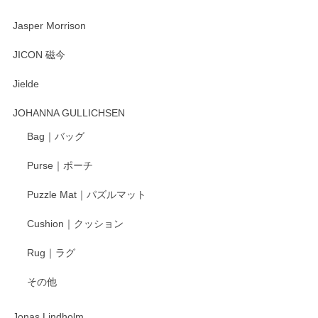
2025/08/20
Jasper Morrison
とても可愛らしい。
JICON 磁今
Jielde
この度はペンシルオンラインショップでのご購
入、そしてレビューまで誠にありがとうござい
JOHANNA GULLICHSEN
ます。気に入って頂けたようで嬉しく思いま
す。今後ともどうぞよろしくお願いいたしま
Bag｜バッグ
す。
Purse｜ポーチ
Puzzle Mat｜パズルマット
柴田慶信商店 大館曲げわっぱ 白木小判弁当箱（大）
Cushion｜クッション
2025/04/16
Rug｜ラグ
入金翌日にすぐ届きました！ 梱包も丁寧にして頂きメッセー
その他
ジもありがとうございました。 初めてのわっぱ弁当箱で大切
な物を開けるようにドキドキしながら開封しました。綺麗な
わっぱで感激です！ これから大切に使って風合いが変わるの
Jonas Lindholm