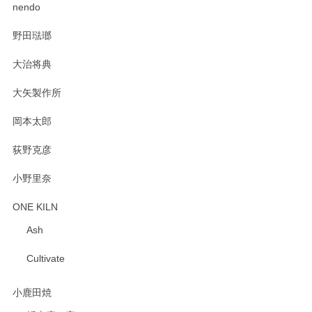
2025/02/12
nendo
野田琺瑯
大治将典
PASS THE BATON（パス ザ バトン） x mina perhonen（ミナ ペルホネン） プレート（咲いている花にただ笑ふ）ミントグリーン
2025/02/12
大矢製作所
岡本太郎
荻野克彦
小野里奈
ONE KILN
Ash
Cultivate
小鹿田焼