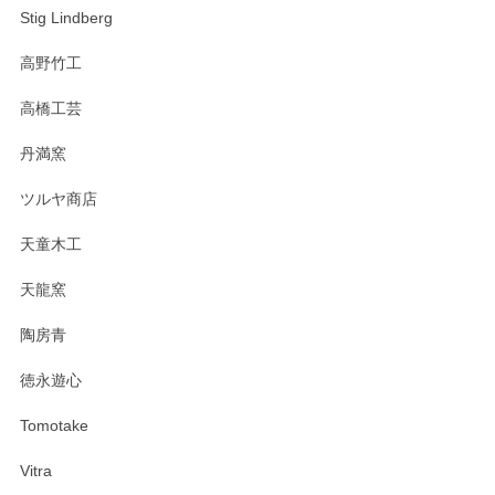
Stig Lindberg
高野竹工
高橋工芸
丹満窯
ツルヤ商店
天童木工
天龍窯
陶房青
徳永遊心
Tomotake
Vitra