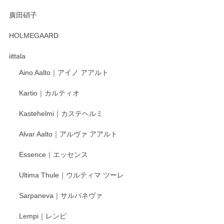
徳永遊心 みかんづくし 口巻皿6寸
廣田硝子
2025/12/31
HOLMEGAARD
徳永遊心さんの作品が好きなので、購入できうれしいです。
これからも楽しみにしています。
iittala
Aino Aalto｜アイノ アアルト
レビューをありがとうございます。 そしてお喜
Kartio｜カルティオ
び頂き嬉しいです。 徳永遊心窯の器はこれから
もいろいろと入荷の予定です。 ペンシルインス
Kastehelmi｜カステヘルミ
タグラムにて入荷状況のご確認をして頂けます
と幸いです。 今後ともよろしくお願いいたしま
Alvar Aalto｜アルヴァ アアルト
す。
Essence｜エッセンス
Ultima Thule｜ウルティマ ツーレ
徳永遊心 色絵花繋ぎ 飯碗
2025/12/24
Sarpaneva｜サルパネヴァ
Lempi｜レンピ
丁寧に対応していただきました。ありがとうございます◎