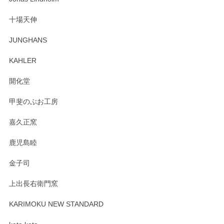
も楽しんで行きたいと思います。
十場天伸
この度はペンシルオンラインショップでのご購
JUNGHANS
入、そしてレビューまで誠にありがとうござい
ます。柴田慶信商店さんの曲げわっぱは、日々
KAHLER
の暮らしを豊かにするお品だと私たちも思って
おります。お手入れ方法がいろいろとございま
開化堂
すが、風合いとともにお楽しみ頂けますと幸い
です。今後ともどうぞよろしくお願いいたしま
甲斐のぶお工房
す。
嘉久正窯
鹿児島睦
Sghr（スガハラ） Mini Vase（ミニベース） 一輪挿し 三角錐 クリアー
金子司
2025/04/07
上出長右衛門窯
プレゼント用に購入したので、まだ中は見れていないのです
が、 しっかり梱包されていたので割れてはないと思います。
KARIMOKU NEW STANDARD