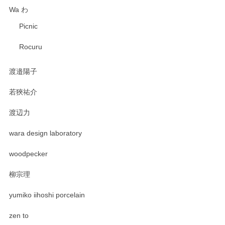
Wa わ
Picnic
Rocuru
渡邉陽子
若狹祐介
渡辺力
wara design laboratory
woodpecker
柳宗理
yumiko iihoshi porcelain
zen to