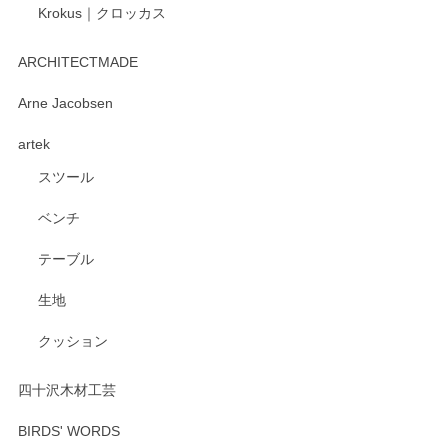
Krokus｜クロッカス
kata kata（カタカタ） 印判手小皿 たんぽぽ
2026/06/15
ARCHITECTMADE
深さや大きさがとてもちょうど良く、手に馴染み、洗いやす
Arne Jacobsen
く、他の柄も何枚かこちらで買い、毎食時に使用していま
artek
す。ショップの方が大変親切、丁寧で、また利用させて頂き
たいショップさんです。
スツール
ベンチ
この度はペンシルオンラインショップをご利用
いただき、誠にありがとうございます。 また、
テーブル
レビューをご投稿いただき、重ねてお礼申し上
げます。 深さや大きさ、使い心地を気に入って
生地
いただけたようで大変嬉しく思います。 毎食時
にご愛用いただいているとのこと、とても光栄
クッション
です。 温かいお言葉をいただき、ありがとうご
ざいます。 またのご利用を心よりお待ちしてお
ります。
四十沢木材工芸
BIRDS' WORDS