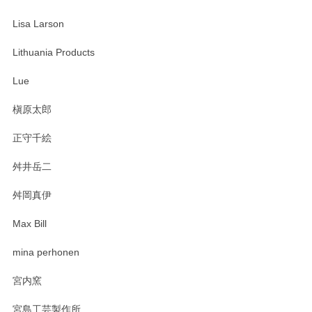
Lisa Larson
この度は当店をご利用頂き誠にありがとうござ
います。無事に届いたようで安心いたしまし
Lithuania Products
た。ひとつひとつ個性がある素敵な湯呑ですよ
ね。気に入って頂けてうれしいです。マグカッ
Lue
プと花器のレビューもありがとうございます。
今後ともよろしくお願いいたします。
槇原太郎
正守千絵
舛井岳二
柴田慶信商店 大館曲げわっぱ 白木小判弁当箱（大）
2025/03/30
舛岡真伊
Max Bill
zen to カレー皿 plate245 ホワイト
mina perhonen
2025/03/19
宮内窯
ステキなカレー皿早速使わせていただきました。 色々お手数
宮島工芸製作所