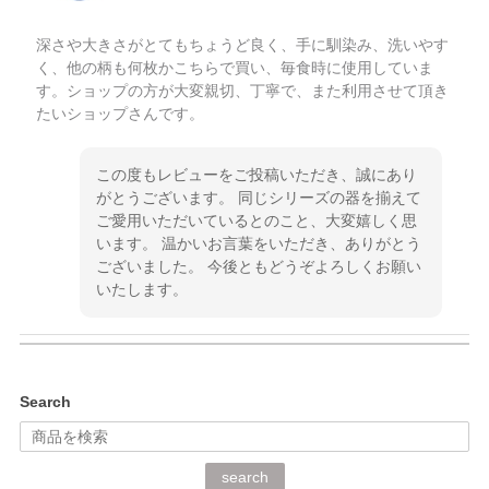
深さや大きさがとてもちょうど良く、手に馴染み、洗いやす
く、他の柄も何枚かこちらで買い、毎食時に使用していま
す。ショップの方が大変親切、丁寧で、また利用させて頂き
たいショップさんです。
この度もレビューをご投稿いただき、誠にあり
がとうございます。 同じシリーズの器を揃えて
ご愛用いただいているとのこと、大変嬉しく思
います。 温かいお言葉をいただき、ありがとう
ございました。 今後ともどうぞよろしくお願い
いたします。
kata kata（カタカタ） 印判手小皿 ぶらさがり
Search
2026/06/15
深さや大きさがとてもちょうど良く、手に馴染み、洗いやす
search