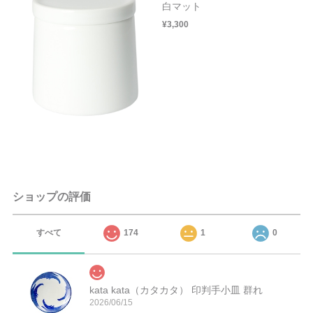
白マット
¥3,300
ショップの評価
すべて
174
1
0
kata kata（カタカタ） 印判手小皿 群れ
2026/06/15