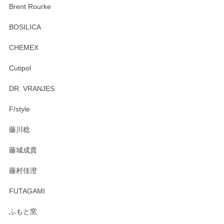
この度はペンシルオンラインショップをご利用
Brent Rourke
頂き誠にありがとうございます。 お探しのカッ
プ＆ソーサーをお届けでき嬉しく思います。 今
BOSILICA
後ともどうぞよろしくお願いいたします。
CHEMEX
Cutipol
Brent Rourke（ブレント ルーク） オーバルシェーカーボックス 4
DR. VRANJES
2026/01/15
F/style
注文から手元に届くまでとても早く、梱包もしっかりしてお
藤川稔
りました。お品もとても素敵でした。ありがとうございまし
た。
藤城成貴
この度はペンシルオンラインショップをご利用
藤村佳澄
頂き誠にありがとうございました。 そしてご丁
寧なレビューをありがとうございます。これか
FUTAGAMI
らもより良いご対応ができるよう努めてまいり
ます。またのご利用をお待ちしております。
ふもと窯