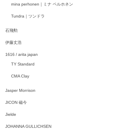
mina perhonen｜ミナ ペルホネン
宮島工芸製作所 返しヘラ 小
Tundra｜ツンドラ
2025/12/21
石飛勲
伊藤丈浩
渡邉陽子 マグカップ
2025/11/23
1616 / arita japan
TY Standard
CMA Clay
渡邉陽子 マーメイドタマネギガール 飾蓋付花入
2025/08/20
Jasper Morrison
とても可愛らしい。
JICON 磁今
Jielde
この度はペンシルオンラインショップでのご購
入、そしてレビューまで誠にありがとうござい
JOHANNA GULLICHSEN
ます。気に入って頂けたようで嬉しく思いま