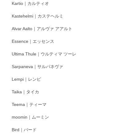
Kartio｜カルティオ
び頂き嬉しいです。 徳永遊心窯の器はこれから
もいろいろと入荷の予定です。 ペンシルインス
Kastehelmi｜カステヘルミ
タグラムにて入荷状況のご確認をして頂けます
と幸いです。 今後ともよろしくお願いいたしま
Alvar Aalto｜アルヴァ アアルト
す。
Essence｜エッセンス
Ultima Thule｜ウルティマ ツーレ
徳永遊心 色絵花繋ぎ 飯碗
2025/12/24
Sarpaneva｜サルパネヴァ
Lempi｜レンピ
丁寧に対応していただきました。ありがとうございます◎
Taika｜タイカ
この度はペンシルオンラインショップをご利用
Teema｜ティーマ
頂き誠にありがとうございました。 そしてご丁
寧なレビューをありがとうございます。これか
moomin｜ムーミン
らもより良いご対応ができるよう努めてまいり
ます。またのご利用をお待ちしております。
Bird｜バード