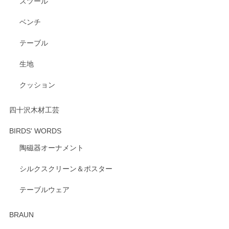
スツール
ベンチ
この度はペンシルオンラインショップをご利用
いただき、誠にありがとうございます。 また、
テーブル
レビューをご投稿いただき、重ねてお礼申し上
げます。 深さや大きさ、使い心地を気に入って
生地
いただけたようで大変嬉しく思います。 毎食時
にご愛用いただいているとのこと、とても光栄
クッション
です。 温かいお言葉をいただき、ありがとうご
ざいます。 またのご利用を心よりお待ちしてお
ります。
四十沢木材工芸
BIRDS' WORDS
陶磁器オーナメント
出西窯 カップ＆ソーサー 呉須
2026/04/24
シルクスクリーン＆ポスター
テーブルウェア
ありがとうございました。 出西窯のカップ&ソーサーを探し
ていたので、購入出来て良かったです♪
BRAUN