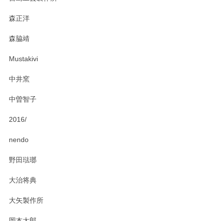
おかけしました。 ありがとうございます。
森正洋
この度はペンシルオンラインショップをご利用
森脇靖
頂き、レビューもありがとうございます。カレ
ー皿を気に入って頂けたようで安心しました。
Mustakivi
気になられるものがありましたら、またお気軽
にお問い合わせください。今後ともよろしくお
中井窯
願いいたします。
中曽智子
2016/
PASS THE BATON（パス ザ バトン） x mina perhonen（ミナ ペルホネン） ディーププレート（咲いている花にただ笑ふ）ミントグリーン
2025/02/12
nendo
野田琺瑯
大治将典
PASS THE BATON（パス ザ バトン） x mina perhonen（ミナ ペルホネン） プレート（咲いている花にただ笑ふ）ミントグリーン
2025/02/12
大矢製作所
岡本太郎