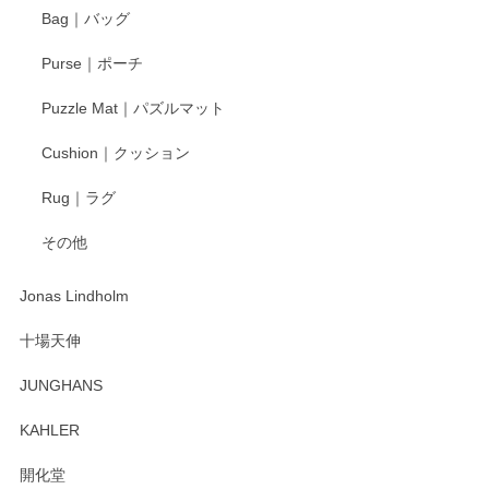
す。今後ともどうぞよろしくお願いいたしま
Bag｜バッグ
す。
Purse｜ポーチ
Puzzle Mat｜パズルマット
柴田慶信商店 大館曲げわっぱ 白木小判弁当箱（大）
Cushion｜クッション
2025/04/16
Rug｜ラグ
入金翌日にすぐ届きました！ 梱包も丁寧にして頂きメッセー
その他
ジもありがとうございました。 初めてのわっぱ弁当箱で大切
な物を開けるようにドキドキしながら開封しました。綺麗な
わっぱで感激です！ これから大切に使って風合いが変わるの
Jonas Lindholm
も楽しんで行きたいと思います。
十場天伸
この度はペンシルオンラインショップでのご購
JUNGHANS
入、そしてレビューまで誠にありがとうござい
ます。柴田慶信商店さんの曲げわっぱは、日々
KAHLER
の暮らしを豊かにするお品だと私たちも思って
おります。お手入れ方法がいろいろとございま
開化堂