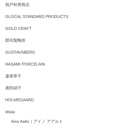
我戸幹男商店
GLOCAL STANDARD PRODUCTS
徳永遊心 みかんづくし 飯碗
2025/12/31
GOLD CRAFT
郡司製陶所
徳永遊心 みかんづくし マグカップ
GUSTAVSBERG
2025/12/31
HASAMI PORCELAIN
蓮尾寧子
徳永遊心 みかんづくし 口巻皿6寸
廣田硝子
2025/12/31
HOLMEGAARD
徳永遊心さんの作品が好きなので、購入できうれしいです。
これからも楽しみにしています。
iittala
Aino Aalto｜アイノ アアルト
レビューをありがとうございます。 そしてお喜