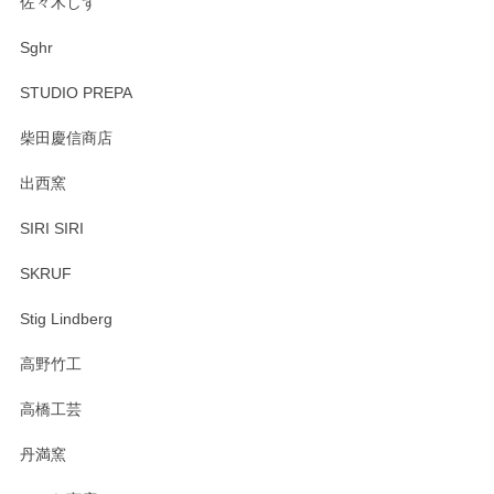
佐々木しず
Sghr
STUDIO PREPA
柴田慶信商店
出西窯
SIRI SIRI
SKRUF
Stig Lindberg
高野竹工
高橋工芸
丹満窯