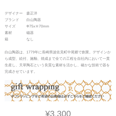
デザイナー 森正洋
ブランド 白山陶器
サイズ Ф75xＨ70mm
素材 磁器
箱 なし
白山陶器は、1779年に長崎県波佐見町中尾郷で創業。デザインか
ら成型、絵付、施釉、焼成まで全ての工程を自社内において一貫
生産し、天草陶石という良質な素材を活かし、確かな技術で器を
完成させています。
¥3,300