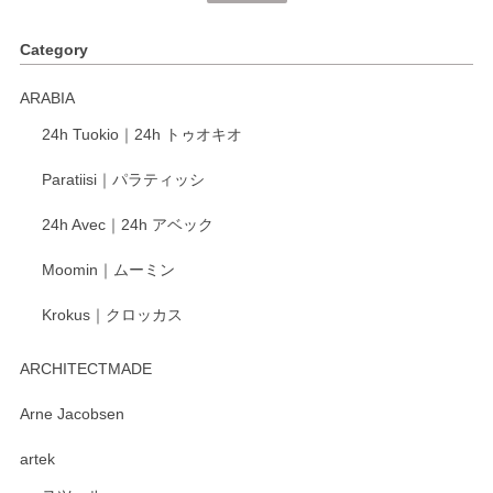
く、他の柄も何枚かこちらで買い、毎食時に使用していま
す。ショップの方が大変丁寧で、1枚不良がありましたが快
Category
く交換して下さいました。
ARABIA
この度もレビューをご投稿いただき、誠にあり
24h Tuokio｜24h トゥオキオ
がとうございます。 同じシリーズの器を揃えて
ご愛用いただいているとのこと、大変嬉しく思
Paratiisi｜パラティッシ
います。 温かいお言葉をいただき、ありがとう
ございました。 今後ともどうぞよろしくお願い
24h Avec｜24h アベック
いたします。
Moomin｜ムーミン
Krokus｜クロッカス
kata kata（カタカタ） 印判手小皿 たんぽぽ
2026/06/15
ARCHITECTMADE
深さや大きさがとてもちょうど良く、手に馴染み、洗いやす
Arne Jacobsen
く、他の柄も何枚かこちらで買い、毎食時に使用していま
artek
す。ショップの方が大変親切、丁寧で、また利用させて頂き
たいショップさんです。