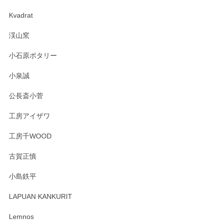
2025/04/07
Kvadrat
淡いグリーンのカラーがとても可愛いです❤️ ありがとうござ
渓山窯
いましたm(_)m
小石原ポタリー
この度はペンシルオンラインショップをご利用
小泉誠
いただき誠にありがとうございました。森脇さ
んの作品はほっこりいたしますね。今後ともど
公長斎小菅
うぞよろしくお願いいたします。
工房アイザワ
工房千WOOD
森脇靖 湯呑 若苗釉
古賀正慎
2025/04/07
小島鉄平
レビューが遅くなり申し訳ありません、 無事届いておりま
す。 素敵な湯呑みでとても気に入りました。 発送も早く、
LAPUAN KANKURIT
ありがとうございます。 メッセージもありがとうございまし
たm(_)m
Lemnos