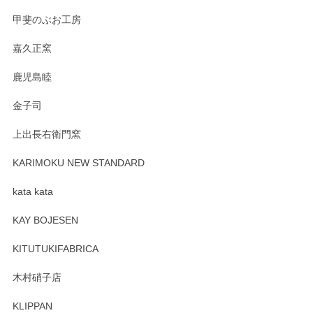
すが、風合いとともにお楽しみ頂けますと幸い
です。今後ともどうぞよろしくお願いいたしま
甲斐のぶお工房
す。
嘉久正窯
鹿児島睦
Sghr（スガハラ） Mini Vase（ミニベース） 一輪挿し 三角錐 クリアー
金子司
2025/04/07
上出長右衛門窯
プレゼント用に購入したので、まだ中は見れていないのです
が、 しっかり梱包されていたので割れてはないと思います。
KARIMOKU NEW STANDARD
kata kata
この度はペンシルオンラインショップをご利用
頂き誠にありがとうございます。 そしてレビュ
KAY BOJESEN
ーも大変嬉しく思います。 今後ともどうぞよろ
しくお願いいたします。
KITUTUKIFABRICA
木村硝子店
KLIPPAN
森脇靖 マグカップ 若苗釉