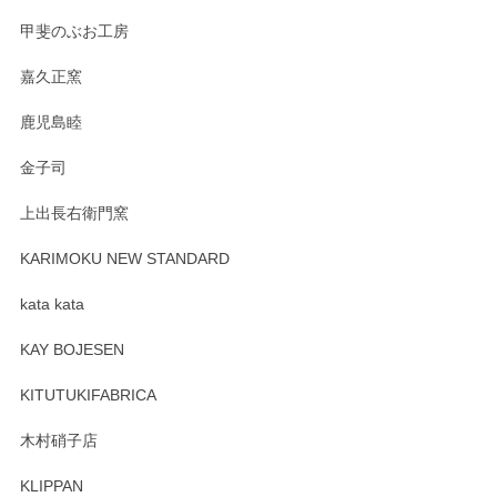
すが、風合いとともにお楽しみ頂けますと幸い
です。今後ともどうぞよろしくお願いいたしま
甲斐のぶお工房
す。
嘉久正窯
鹿児島睦
Sghr（スガハラ） Mini Vase（ミニベース） 一輪挿し 三角錐 クリアー
金子司
2025/04/07
上出長右衛門窯
プレゼント用に購入したので、まだ中は見れていないのです
が、 しっかり梱包されていたので割れてはないと思います。
KARIMOKU NEW STANDARD
kata kata
この度はペンシルオンラインショップをご利用
頂き誠にありがとうございます。 そしてレビュ
KAY BOJESEN
ーも大変嬉しく思います。 今後ともどうぞよろ
しくお願いいたします。
KITUTUKIFABRICA
木村硝子店
KLIPPAN
森脇靖 マグカップ 若苗釉