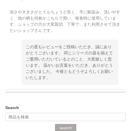
深さや大きさがとてもちょうど良く、手に馴染み、洗いやす
く、他の柄も何枚かこちらで買い、毎食時に使用していま
す。ショップの方が大変親切、丁寧で、また利用させて頂き
たいショップさんです。
この度もレビューをご投稿いただき、誠にあり
がとうございます。 同じシリーズの器を揃えて
ご愛用いただいているとのこと、大変嬉しく思
います。 温かいお言葉をいただき、ありがとう
ございました。 今後ともどうぞよろしくお願い
いたします。
kata kata（カタカタ） 印判手小皿 ぶらさがり
Search
2026/06/15
深さや大きさがとてもちょうど良く、手に馴染み、洗いやす
search