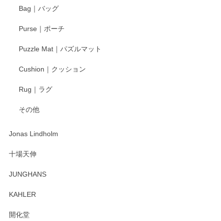
す。今後ともどうぞよろしくお願いいたしま
Bag｜バッグ
す。
Purse｜ポーチ
Puzzle Mat｜パズルマット
柴田慶信商店 大館曲げわっぱ 白木小判弁当箱（大）
Cushion｜クッション
2025/04/16
Rug｜ラグ
入金翌日にすぐ届きました！ 梱包も丁寧にして頂きメッセー
その他
ジもありがとうございました。 初めてのわっぱ弁当箱で大切
な物を開けるようにドキドキしながら開封しました。綺麗な
わっぱで感激です！ これから大切に使って風合いが変わるの
Jonas Lindholm
も楽しんで行きたいと思います。
十場天伸
この度はペンシルオンラインショップでのご購
JUNGHANS
入、そしてレビューまで誠にありがとうござい
ます。柴田慶信商店さんの曲げわっぱは、日々
KAHLER
の暮らしを豊かにするお品だと私たちも思って
おります。お手入れ方法がいろいろとございま
開化堂