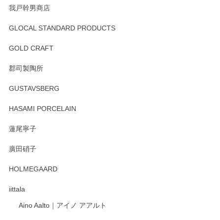
我戸幹男商店
GLOCAL STANDARD PRODUCTS
徳永遊心 みかんづくし 飯碗
2025/12/31
GOLD CRAFT
郡司製陶所
徳永遊心 みかんづくし マグカップ
GUSTAVSBERG
2025/12/31
HASAMI PORCELAIN
蓮尾寧子
徳永遊心 みかんづくし 口巻皿6寸
廣田硝子
2025/12/31
HOLMEGAARD
徳永遊心さんの作品が好きなので、購入できうれしいです。
これからも楽しみにしています。
iittala
Aino Aalto｜アイノ アアルト
レビューをありがとうございます。 そしてお喜