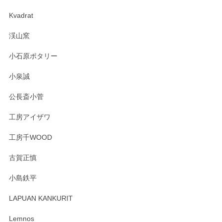
2025/04/07
Kvadrat
淡いグリーンのカラーがとても可愛いです❤️ ありがとうござ
渓山窯
いましたm(_)m
小石原ポタリー
この度はペンシルオンラインショップをご利用
小泉誠
いただき誠にありがとうございました。森脇さ
んの作品はほっこりいたしますね。今後ともど
公長斎小菅
うぞよろしくお願いいたします。
工房アイザワ
工房千WOOD
森脇靖 湯呑 若苗釉
古賀正慎
2025/04/07
小島鉄平
レビューが遅くなり申し訳ありません、 無事届いておりま
す。 素敵な湯呑みでとても気に入りました。 発送も早く、
LAPUAN KANKURIT
ありがとうございます。 メッセージもありがとうございまし
たm(_)m
Lemnos