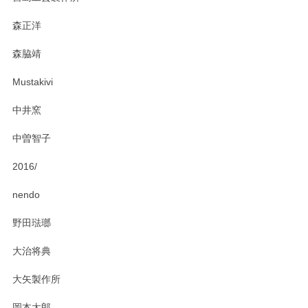
おかけしました。 ありがとうございます。
森正洋
この度はペンシルオンラインショップをご利用
森脇靖
頂き、レビューもありがとうございます。カレ
ー皿を気に入って頂けたようで安心しました。
Mustakivi
気になられるものがありましたら、またお気軽
にお問い合わせください。今後ともよろしくお
中井窯
願いいたします。
中曽智子
2016/
PASS THE BATON（パス ザ バトン） x mina perhonen（ミナ ペルホネン） ディーププレート（咲いている花にただ笑ふ）ミントグリーン
2025/02/12
nendo
野田琺瑯
大治将典
PASS THE BATON（パス ザ バトン） x mina perhonen（ミナ ペルホネン） プレート（咲いている花にただ笑ふ）ミントグリーン
2025/02/12
大矢製作所
岡本太郎