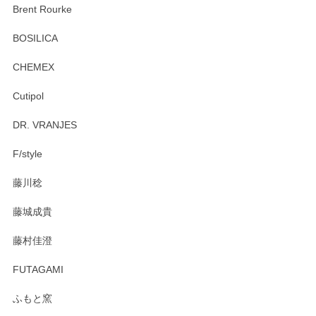
この度はペンシルオンラインショップをご利用
Brent Rourke
頂き誠にありがとうございます。 お探しのカッ
プ＆ソーサーをお届けでき嬉しく思います。 今
BOSILICA
後ともどうぞよろしくお願いいたします。
CHEMEX
Cutipol
Brent Rourke（ブレント ルーク） オーバルシェーカーボックス 4
DR. VRANJES
2026/01/15
F/style
注文から手元に届くまでとても早く、梱包もしっかりしてお
藤川稔
りました。お品もとても素敵でした。ありがとうございまし
た。
藤城成貴
この度はペンシルオンラインショップをご利用
藤村佳澄
頂き誠にありがとうございました。 そしてご丁
寧なレビューをありがとうございます。これか
FUTAGAMI
らもより良いご対応ができるよう努めてまいり
ます。またのご利用をお待ちしております。
ふもと窯