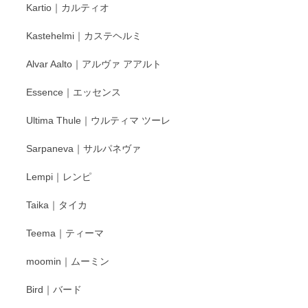
Kartio｜カルティオ
び頂き嬉しいです。 徳永遊心窯の器はこれから
もいろいろと入荷の予定です。 ペンシルインス
Kastehelmi｜カステヘルミ
タグラムにて入荷状況のご確認をして頂けます
と幸いです。 今後ともよろしくお願いいたしま
Alvar Aalto｜アルヴァ アアルト
す。
Essence｜エッセンス
Ultima Thule｜ウルティマ ツーレ
徳永遊心 色絵花繋ぎ 飯碗
2025/12/24
Sarpaneva｜サルパネヴァ
Lempi｜レンピ
丁寧に対応していただきました。ありがとうございます◎
Taika｜タイカ
この度はペンシルオンラインショップをご利用
Teema｜ティーマ
頂き誠にありがとうございました。 そしてご丁
寧なレビューをありがとうございます。これか
moomin｜ムーミン
らもより良いご対応ができるよう努めてまいり
ます。またのご利用をお待ちしております。
Bird｜バード