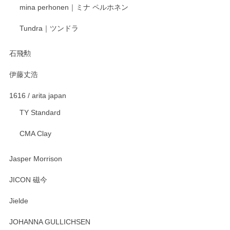
mina perhonen｜ミナ ペルホネン
宮島工芸製作所 返しヘラ 小
Tundra｜ツンドラ
2025/12/21
石飛勲
伊藤丈浩
渡邉陽子 マグカップ
2025/11/23
1616 / arita japan
TY Standard
CMA Clay
渡邉陽子 マーメイドタマネギガール 飾蓋付花入
2025/08/20
Jasper Morrison
とても可愛らしい。
JICON 磁今
Jielde
この度はペンシルオンラインショップでのご購
入、そしてレビューまで誠にありがとうござい
JOHANNA GULLICHSEN
ます。気に入って頂けたようで嬉しく思いま