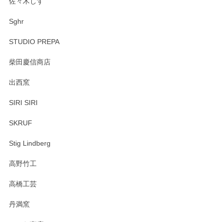
佐々木しず
Sghr
STUDIO PREPA
柴田慶信商店
出西窯
SIRI SIRI
SKRUF
Stig Lindberg
高野竹工
高橋工芸
丹満窯