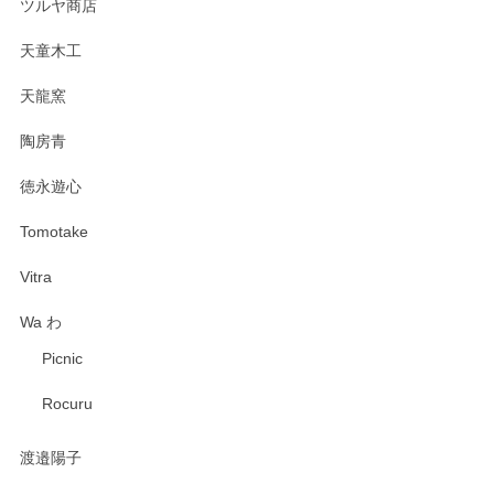
ツルヤ商店
天童木工
天龍窯
陶房青
徳永遊心
Tomotake
Vitra
Wa わ
Picnic
Rocuru
渡邉陽子