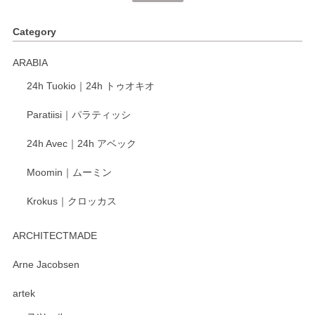
く、他の柄も何枚かこちらで買い、毎食時に使用していま
す。ショップの方が大変丁寧で、1枚不良がありましたが快
Category
く交換して下さいました。
ARABIA
この度もレビューをご投稿いただき、誠にあり
24h Tuokio｜24h トゥオキオ
がとうございます。 同じシリーズの器を揃えて
ご愛用いただいているとのこと、大変嬉しく思
Paratiisi｜パラティッシ
います。 温かいお言葉をいただき、ありがとう
ございました。 今後ともどうぞよろしくお願い
24h Avec｜24h アベック
いたします。
Moomin｜ムーミン
Krokus｜クロッカス
kata kata（カタカタ） 印判手小皿 たんぽぽ
2026/06/15
ARCHITECTMADE
深さや大きさがとてもちょうど良く、手に馴染み、洗いやす
Arne Jacobsen
く、他の柄も何枚かこちらで買い、毎食時に使用していま
artek
す。ショップの方が大変親切、丁寧で、また利用させて頂き
たいショップさんです。