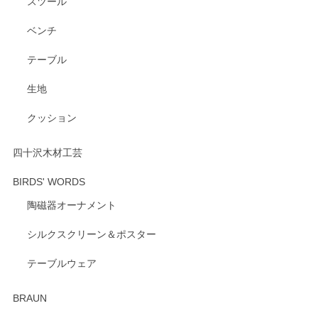
スツール
ベンチ
この度はペンシルオンラインショップをご利用
いただき、誠にありがとうございます。 また、
テーブル
レビューをご投稿いただき、重ねてお礼申し上
げます。 深さや大きさ、使い心地を気に入って
生地
いただけたようで大変嬉しく思います。 毎食時
にご愛用いただいているとのこと、とても光栄
クッション
です。 温かいお言葉をいただき、ありがとうご
ざいます。 またのご利用を心よりお待ちしてお
ります。
四十沢木材工芸
BIRDS' WORDS
陶磁器オーナメント
出西窯 カップ＆ソーサー 呉須
2026/04/24
シルクスクリーン＆ポスター
テーブルウェア
ありがとうございました。 出西窯のカップ&ソーサーを探し
ていたので、購入出来て良かったです♪
BRAUN