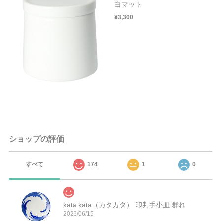
白マット
¥3,300
ショップの評価
すべて
174
1
0
kata kata（カタカタ） 印判手小皿 群れ
2026/06/15