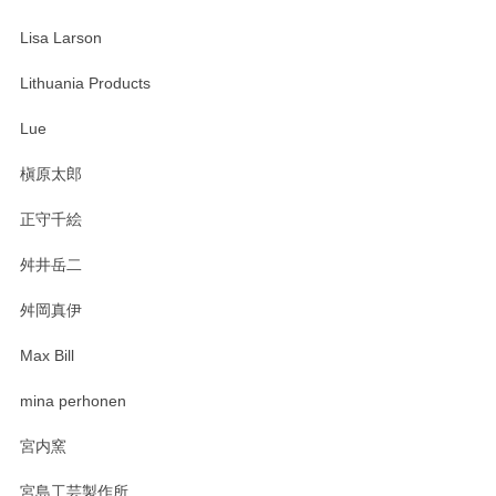
Lisa Larson
この度は当店をご利用頂き誠にありがとうござ
います。無事に届いたようで安心いたしまし
Lithuania Products
た。ひとつひとつ個性がある素敵な湯呑ですよ
ね。気に入って頂けてうれしいです。マグカッ
Lue
プと花器のレビューもありがとうございます。
今後ともよろしくお願いいたします。
槇原太郎
正守千絵
舛井岳二
柴田慶信商店 大館曲げわっぱ 白木小判弁当箱（大）
2025/03/30
舛岡真伊
Max Bill
zen to カレー皿 plate245 ホワイト
mina perhonen
2025/03/19
宮内窯
ステキなカレー皿早速使わせていただきました。 色々お手数
宮島工芸製作所