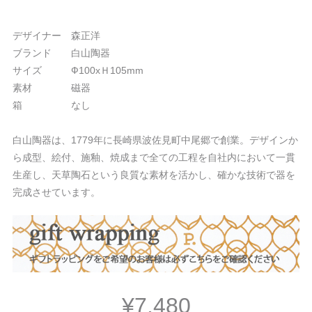
デザイナー 森正洋
ブランド 白山陶器
サイズ Ф100xＨ105mm
素材 磁器
箱 なし
白山陶器は、1779年に長崎県波佐見町中尾郷で創業。デザインか
ら成型、絵付、施釉、焼成まで全ての工程を自社内において一貫
生産し、天草陶石という良質な素材を活かし、確かな技術で器を
完成させています。
¥7,480