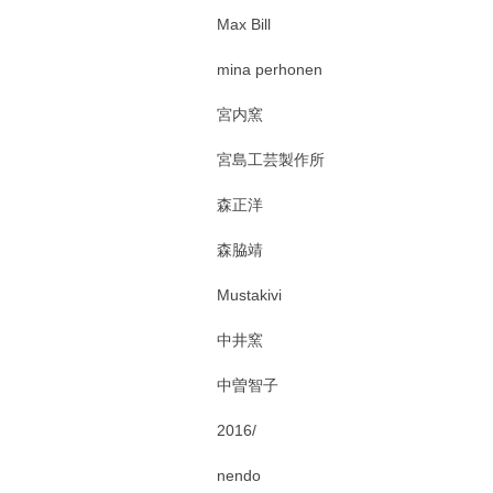
Max Bill
mina perhonen
宮内窯
宮島工芸製作所
森正洋
森脇靖
Mustakivi
中井窯
中曽智子
2016/
nendo