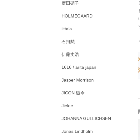
廣田硝子
HOLMEGAARD
iittala
石飛勲
伊藤丈浩
1616 / arita japan
Jasper Morrison
JICON 磁今
Jielde
JOHANNA GULLICHSEN
Jonas Lindholm