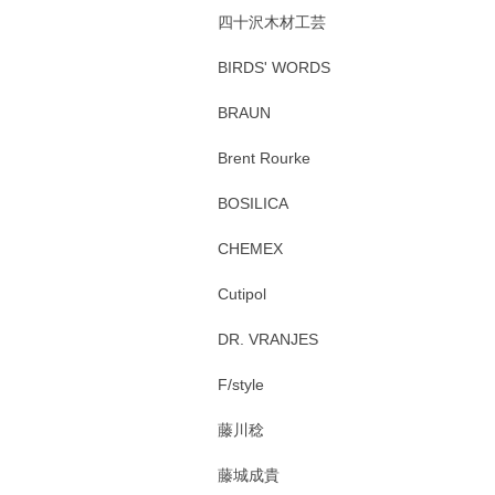
四十沢木材工芸
BIRDS' WORDS
BRAUN
Brent Rourke
BOSILICA
CHEMEX
Cutipol
DR. VRANJES
F/style
藤川稔
藤城成貴