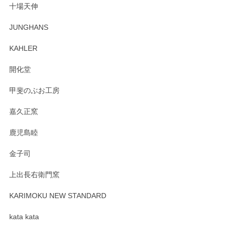
十場天伸
この度はペンシルオンラインショップでのご購
JUNGHANS
入、そしてレビューまで誠にありがとうござい
ます。柴田慶信商店さんの曲げわっぱは、日々
KAHLER
の暮らしを豊かにするお品だと私たちも思って
おります。お手入れ方法がいろいろとございま
開化堂
すが、風合いとともにお楽しみ頂けますと幸い
です。今後ともどうぞよろしくお願いいたしま
甲斐のぶお工房
す。
嘉久正窯
鹿児島睦
Sghr（スガハラ） Mini Vase（ミニベース） 一輪挿し 三角錐 クリアー
金子司
2025/04/07
上出長右衛門窯
プレゼント用に購入したので、まだ中は見れていないのです
が、 しっかり梱包されていたので割れてはないと思います。
KARIMOKU NEW STANDARD
kata kata
この度はペンシルオンラインショップをご利用