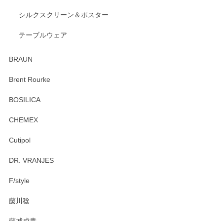
出西窯 カップ＆ソーサー 呉須
2026/04/24
シルクスクリーン＆ポスター
テーブルウェア
ありがとうございました。 出西窯のカップ&ソーサーを探し
ていたので、購入出来て良かったです♪
BRAUN
この度はペンシルオンラインショップをご利用
Brent Rourke
頂き誠にありがとうございます。 お探しのカッ
プ＆ソーサーをお届けでき嬉しく思います。 今
BOSILICA
後ともどうぞよろしくお願いいたします。
CHEMEX
Cutipol
Brent Rourke（ブレント ルーク） オーバルシェーカーボックス 4
DR. VRANJES
2026/01/15
F/style
注文から手元に届くまでとても早く、梱包もしっかりしてお
藤川稔
りました。お品もとても素敵でした。ありがとうございまし
た。