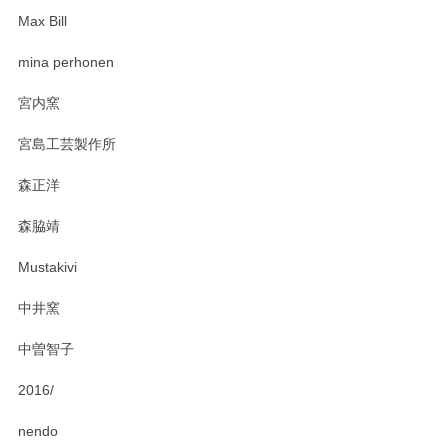
Max Bill
zen to カレー皿 plate245 ホワイト
mina perhonen
2025/03/19
宮内窯
ステキなカレー皿早速使わせていただきました。 色々お手数
宮島工芸製作所
おかけしました。 ありがとうございます。
森正洋
この度はペンシルオンラインショップをご利用
森脇靖
頂き、レビューもありがとうございます。カレ
ー皿を気に入って頂けたようで安心しました。
Mustakivi
気になられるものがありましたら、またお気軽
にお問い合わせください。今後ともよろしくお
中井窯
願いいたします。
中曽智子
2016/
PASS THE BATON（パス ザ バトン） x mina perhonen（ミナ ペルホネン） ディーププレート（咲いている花にただ笑ふ）ミントグリーン
2025/02/12
nendo