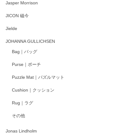
Jasper Morrison
とても可愛らしい。
JICON 磁今
Jielde
この度はペンシルオンラインショップでのご購
入、そしてレビューまで誠にありがとうござい
JOHANNA GULLICHSEN
ます。気に入って頂けたようで嬉しく思いま
す。今後ともどうぞよろしくお願いいたしま
Bag｜バッグ
す。
Purse｜ポーチ
Puzzle Mat｜パズルマット
柴田慶信商店 大館曲げわっぱ 白木小判弁当箱（大）
Cushion｜クッション
2025/04/16
Rug｜ラグ
入金翌日にすぐ届きました！ 梱包も丁寧にして頂きメッセー
その他
ジもありがとうございました。 初めてのわっぱ弁当箱で大切
な物を開けるようにドキドキしながら開封しました。綺麗な
わっぱで感激です！ これから大切に使って風合いが変わるの
Jonas Lindholm
も楽しんで行きたいと思います。