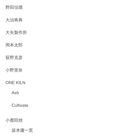
野田琺瑯
大治将典
PASS THE BATON（パス ザ バトン） x mina perhonen（ミナ ペルホネン） プレート（咲いている花にただ笑ふ）ミントグリーン
2025/02/12
大矢製作所
岡本太郎
荻野克彦
小野里奈
ONE KILN
Ash
Cultivate
小鹿田焼
坂本庸一窯