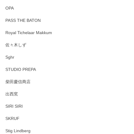
OPA
PASS THE BATON
Royal Tichelaar Makkum
佐々木しず
Sghr
STUDIO PREPA
柴田慶信商店
出西窯
SIRI SIRI
SKRUF
Stig Lindberg