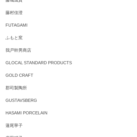
藤城成貴
この度はペンシルオンラインショップをご利用
藤村佳澄
頂き誠にありがとうございました。 そしてご丁
寧なレビューをありがとうございます。これか
FUTAGAMI
らもより良いご対応ができるよう努めてまいり
ます。またのご利用をお待ちしております。
ふもと窯
我戸幹男商店
GLOCAL STANDARD PRODUCTS
徳永遊心 みかんづくし 飯碗
2025/12/31
GOLD CRAFT
郡司製陶所
徳永遊心 みかんづくし マグカップ
GUSTAVSBERG
2025/12/31
HASAMI PORCELAIN
蓮尾寧子
徳永遊心 みかんづくし 口巻皿6寸