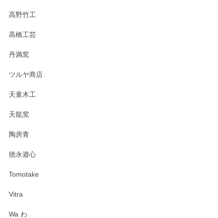
高野竹工
高橋工芸
丹満窯
ツルヤ商店
天童木工
天龍窯
陶房青
徳永遊心
Tomotake
Vitra
Wa わ