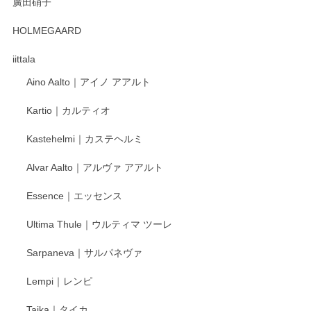
廣田硝子
2025/12/31
HOLMEGAARD
徳永遊心さんの作品が好きなので、購入できうれしいです。
これからも楽しみにしています。
iittala
Aino Aalto｜アイノ アアルト
レビューをありがとうございます。 そしてお喜
Kartio｜カルティオ
び頂き嬉しいです。 徳永遊心窯の器はこれから
もいろいろと入荷の予定です。 ペンシルインス
Kastehelmi｜カステヘルミ
タグラムにて入荷状況のご確認をして頂けます
と幸いです。 今後ともよろしくお願いいたしま
Alvar Aalto｜アルヴァ アアルト
す。
Essence｜エッセンス
Ultima Thule｜ウルティマ ツーレ
徳永遊心 色絵花繋ぎ 飯碗
2025/12/24
Sarpaneva｜サルパネヴァ
Lempi｜レンピ
丁寧に対応していただきました。ありがとうございます◎
Taika｜タイカ