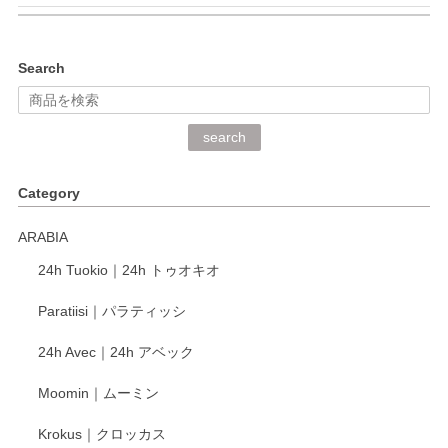
kata kata（カタカタ） 印判手小皿 ぶらさがり
Search
2026/06/15
深さや大きさがとてもちょうど良く、手に馴染み、洗いやす
search
く、他の柄も何枚かこちらで買い、毎食時に使用していま
す。ショップの方が大変丁寧で、1枚不良がありましたが快
Category
く交換して下さいました。
ARABIA
この度もレビューをご投稿いただき、誠にあり
24h Tuokio｜24h トゥオキオ
がとうございます。 同じシリーズの器を揃えて
ご愛用いただいているとのこと、大変嬉しく思
Paratiisi｜パラティッシ
います。 温かいお言葉をいただき、ありがとう
ございました。 今後ともどうぞよろしくお願い
24h Avec｜24h アベック
いたします。
Moomin｜ムーミン
Krokus｜クロッカス