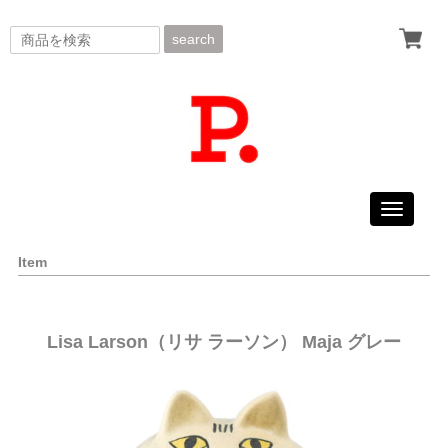
search
Toggle
navigati
Item
Lisa Larson（リサ ラーソン） Maja グレー