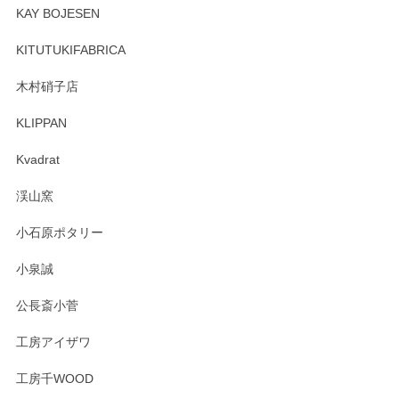
頂き誠にありがとうございます。 そしてレビュ
KAY BOJESEN
ーも大変嬉しく思います。 今後ともどうぞよろ
しくお願いいたします。
KITUTUKIFABRICA
木村硝子店
KLIPPAN
森脇靖 マグカップ 若苗釉
2025/04/07
Kvadrat
淡いグリーンのカラーがとても可愛いです❤️ ありがとうござ
渓山窯
いましたm(_)m
小石原ポタリー
この度はペンシルオンラインショップをご利用
小泉誠
いただき誠にありがとうございました。森脇さ
んの作品はほっこりいたしますね。今後ともど
公長斎小菅
うぞよろしくお願いいたします。
工房アイザワ
工房千WOOD