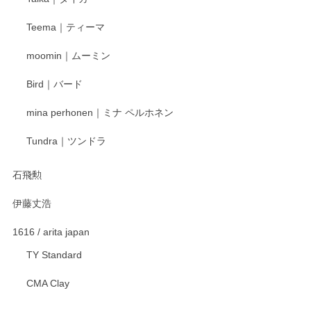
この度はペンシルオンラインショップをご利用
Teema｜ティーマ
頂き誠にありがとうございました。 そしてご丁
寧なレビューをありがとうございます。これか
moomin｜ムーミン
らもより良いご対応ができるよう努めてまいり
ます。またのご利用をお待ちしております。
Bird｜バード
mina perhonen｜ミナ ペルホネン
宮島工芸製作所 返しヘラ 小
Tundra｜ツンドラ
2025/12/21
石飛勲
伊藤丈浩
渡邉陽子 マグカップ
2025/11/23
1616 / arita japan
TY Standard
CMA Clay
渡邉陽子 マーメイドタマネギガール 飾蓋付花入
2025/08/20