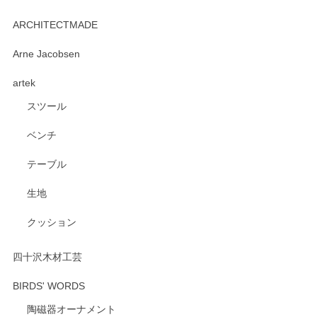
kata kata（カタカタ） 印判手小皿 たんぽぽ
2026/06/15
ARCHITECTMADE
深さや大きさがとてもちょうど良く、手に馴染み、洗いやす
Arne Jacobsen
く、他の柄も何枚かこちらで買い、毎食時に使用していま
artek
す。ショップの方が大変親切、丁寧で、また利用させて頂き
たいショップさんです。
スツール
ベンチ
この度はペンシルオンラインショップをご利用
いただき、誠にありがとうございます。 また、
テーブル
レビューをご投稿いただき、重ねてお礼申し上
げます。 深さや大きさ、使い心地を気に入って
生地
いただけたようで大変嬉しく思います。 毎食時
にご愛用いただいているとのこと、とても光栄
クッション
です。 温かいお言葉をいただき、ありがとうご
ざいます。 またのご利用を心よりお待ちしてお
ります。
四十沢木材工芸
BIRDS' WORDS
陶磁器オーナメント