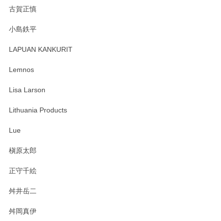
森脇靖 湯呑 若苗釉
古賀正慎
2025/04/07
小島鉄平
レビューが遅くなり申し訳ありません、 無事届いておりま
す。 素敵な湯呑みでとても気に入りました。 発送も早く、
LAPUAN KANKURIT
ありがとうございます。 メッセージもありがとうございまし
たm(_)m
Lemnos
Lisa Larson
この度は当店をご利用頂き誠にありがとうござ
います。無事に届いたようで安心いたしまし
Lithuania Products
た。ひとつひとつ個性がある素敵な湯呑ですよ
ね。気に入って頂けてうれしいです。マグカッ
Lue
プと花器のレビューもありがとうございます。
今後ともよろしくお願いいたします。
槇原太郎
正守千絵
舛井岳二
柴田慶信商店 大館曲げわっぱ 白木小判弁当箱（大）
2025/03/30
舛岡真伊